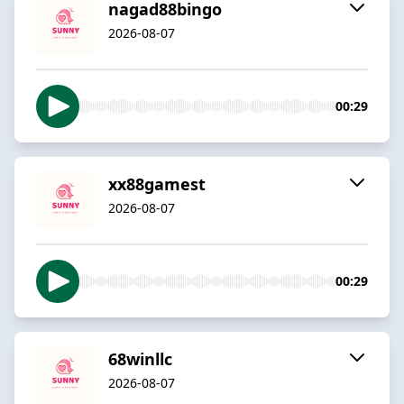
nagad88bingo
2026-08-07
00:29
xx88gamest
2026-08-07
00:29
68winllc
2026-08-07