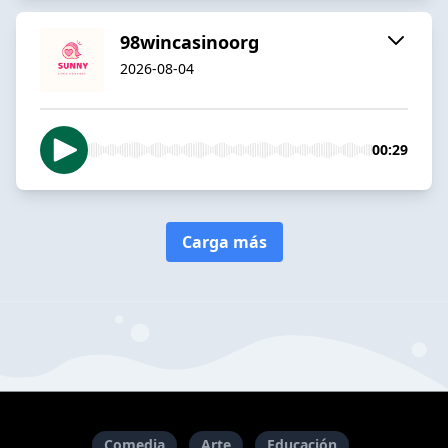
98wincasinoorg
2026-08-04
00:29
Carga más
Comedia
Arte
Educación