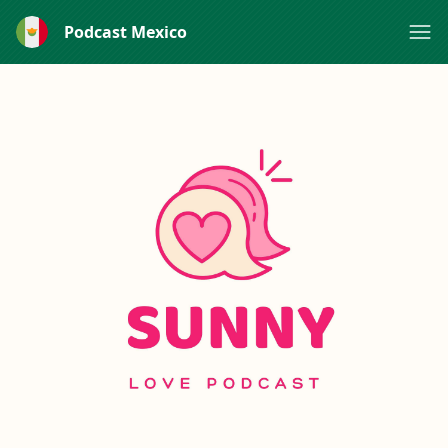
Podcast Mexico