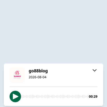
go88blog
2026-08-04
00:29