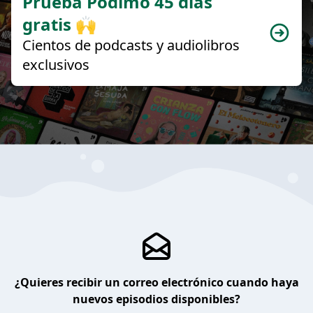
Prueba Podimo 45 días
gratis 🙌
Cientos de podcasts y audiolibros
exclusivos
¿Quieres recibir un correo electrónico cuando haya
nuevos episodios disponibles?