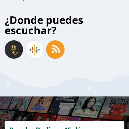
¿Donde puedes
escuchar?