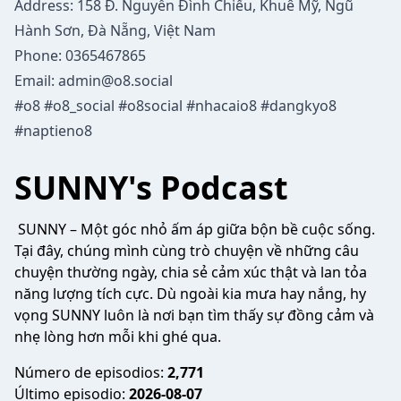
Address: 158 Đ. Nguyễn Đình Chiểu, Khuê Mỹ, Ngũ
Hành Sơn, Đà Nẵng, Việt Nam
Phone: 0365467865
Email: admin@o8.social
#o8 #o8_social #o8social #nhacaio8 #dangkyo8
#naptieno8
SUNNY's Podcast
SUNNY – Một góc nhỏ ấm áp giữa bộn bề cuộc sống.
Tại đây, chúng mình cùng trò chuyện về những câu
chuyện thường ngày, chia sẻ cảm xúc thật và lan tỏa
năng lượng tích cực. Dù ngoài kia mưa hay nắng, hy
vọng SUNNY luôn là nơi bạn tìm thấy sự đồng cảm và
nhẹ lòng hơn mỗi khi ghé qua.
Número de episodios:
2,771
Último episodio:
2026-08-07