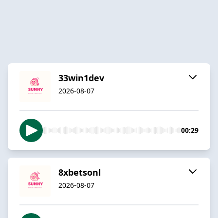
33win1dev
2026-08-07
00:29
8xbetsonl
2026-08-07