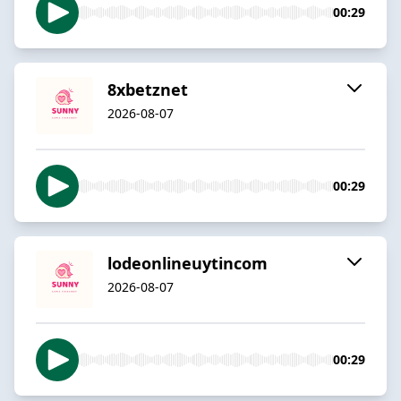
00:29
8xbetznet
2026-08-07
00:29
lodeonlineuytincom
2026-08-07
00:29