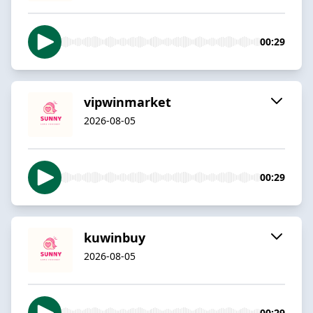
00:29
vipwinmarket
2026-08-05
00:29
kuwinbuy
2026-08-05
00:29