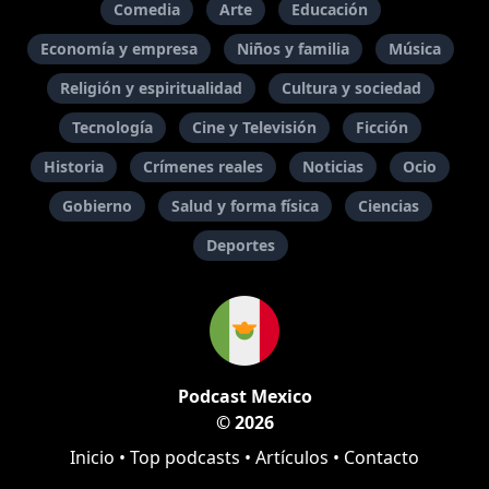
Comedia
Arte
Educación
Economía y empresa
Niños y familia
Música
Religión y espiritualidad
Cultura y sociedad
Tecnología
Cine y Televisión
Ficción
Historia
Crímenes reales
Noticias
Ocio
Gobierno
Salud y forma física
Ciencias
Deportes
Podcast Mexico
© 2026
Inicio
•
Top podcasts
•
Artículos
•
Contacto