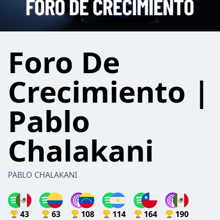
Foro De
Crecimiento |
Pablo
Chalakani
PABLO CHALAKANI
43
63
108
114
164
190