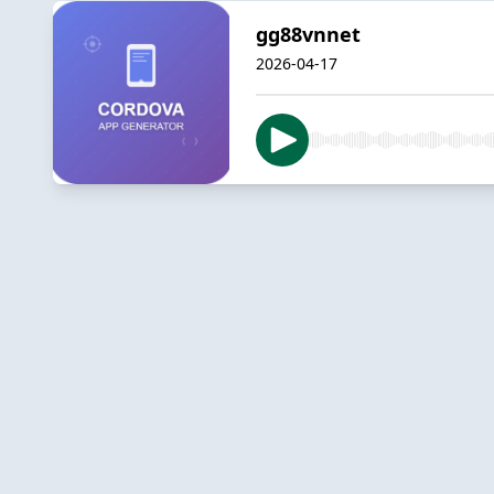
gg88vnnet
2026-04-17