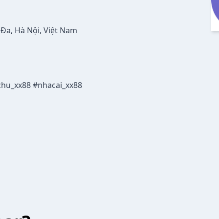
 Đa, Hà Nội, Việt Nam
chu_xx88 #nhacai_xx88