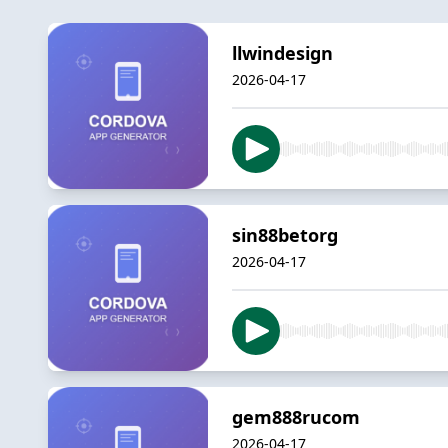
llwindesign
2026-04-17
sin88betorg
2026-04-17
gem888rucom
2026-04-17