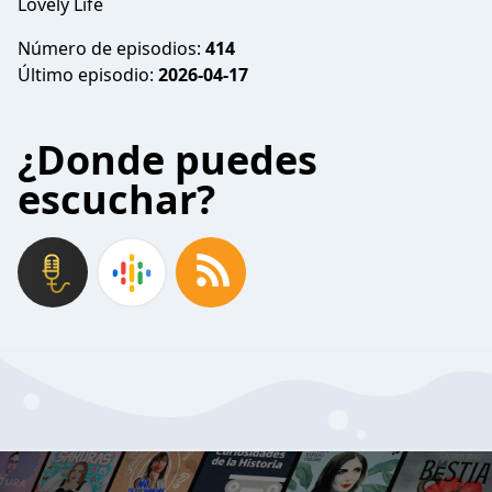
Lovely Life
Número de episodios:
414
Último episodio:
2026-04-17
¿Donde puedes
escuchar?