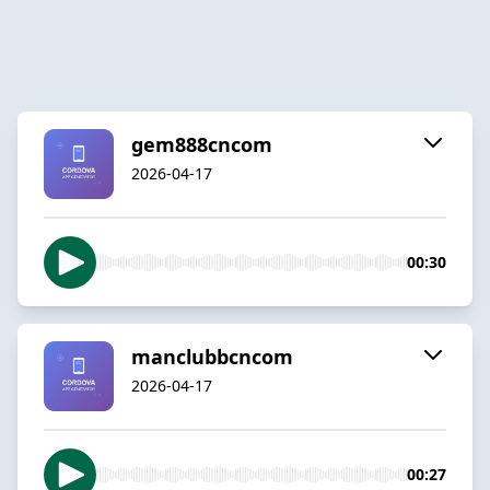
gem888cncom
2026-04-17
00:30
manclubbcncom
2026-04-17
00:27