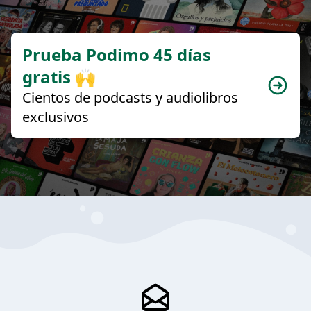
Prueba Podimo 45 días
gratis 🙌
Cientos de podcasts y audiolibros
exclusivos