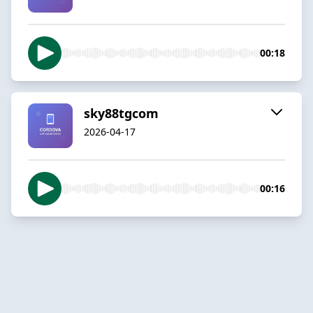
00:18
sky88tgcom
2026-04-17
00:16