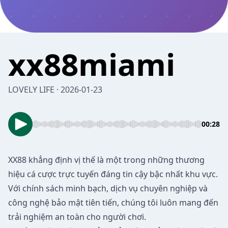
xx88miami
LOVELY LIFE · 2026-01-23
00:28
XX88
khẳng định vị thế là một trong những thương
hiệu cá cược trực tuyến đáng tin cậy bậc nhất khu vực.
Với chính sách minh bạch, dịch vụ chuyên nghiệp và
công nghệ bảo mật tiên tiến, chúng tôi luôn mang đến
trải nghiệm an toàn cho người chơi.