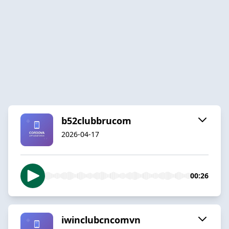
b52clubbrucom
2026-04-17
00:26
iwinclubcncomvn