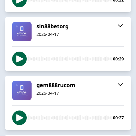
sin88betorg
2026-04-17
00:29
gem888rucom
2026-04-17
00:27