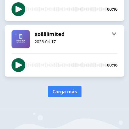
00:16
xo88limited
2026-04-17
00:16
Carga más