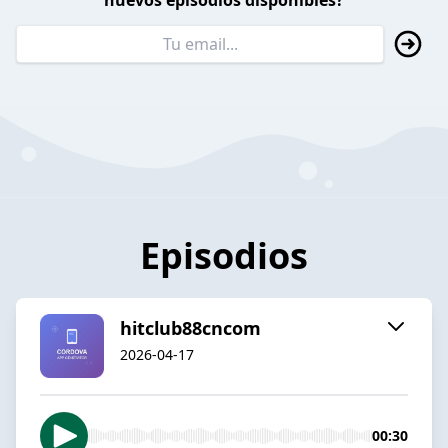
nuevos episodios disponibles?
Episodios
hitclub88cncom
2026-04-17
00:30