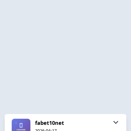
fabet10net
2026-04-17