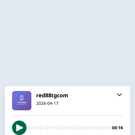
red88tgcom
2026-04-17
00:16