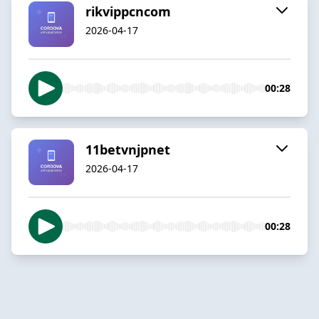
rikvippcncom
2026-04-17
00:28
11betvnjpnet
2026-04-17
00:28