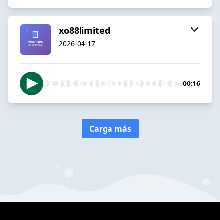
xo88limited
2026-04-17
00:16
Carga más