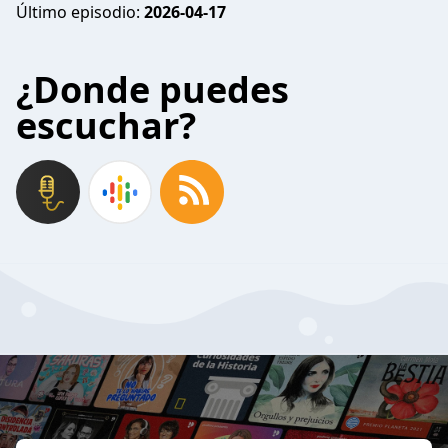
Último episodio:
2026-04-17
¿Donde puedes
escuchar?