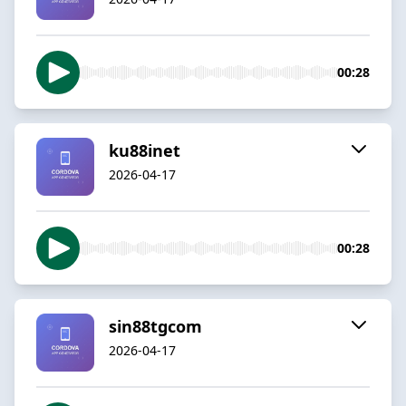
00:28
ku88inet
2026-04-17
00:28
sin88tgcom
2026-04-17