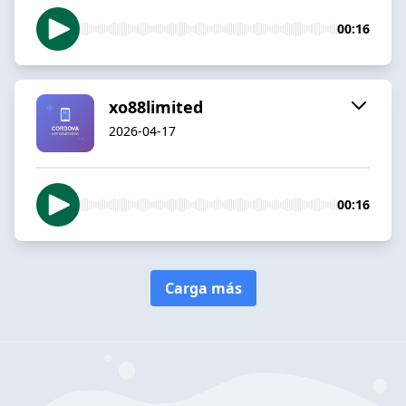
00:16
xo88limited
2026-04-17
00:16
Carga más