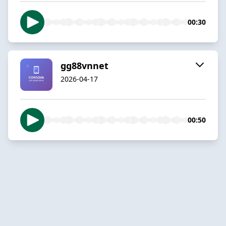
00:30
gg88vnnet
2026-04-17
00:50