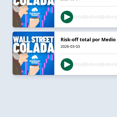
Risk-off total por Medi
2026-03-03