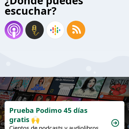
¿Donde puedes
escuchar?
Prueba Podimo 45 días
gratis 🙌
Cientos de podcasts y audiolibros