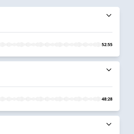
52:55
48:28