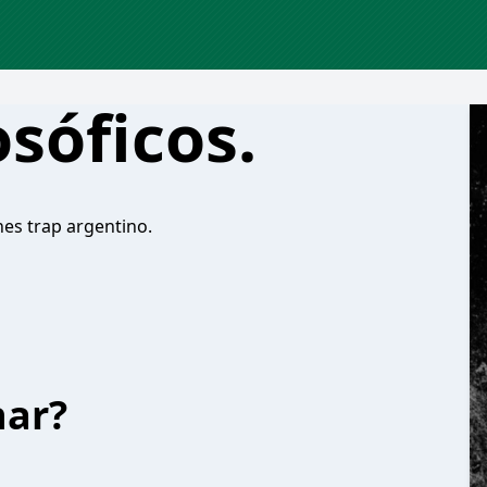
osóficos.
nes trap argentino.
har?