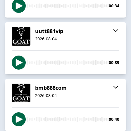
00:34
uutt881vip
2026-08-04
00:39
bmb888com
2026-08-04
00:40