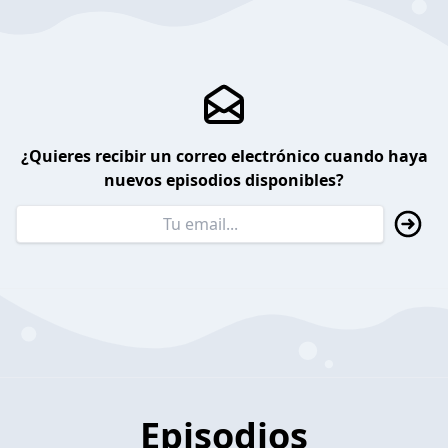
¿Quieres recibir un correo electrónico cuando haya
nuevos episodios disponibles?
Episodios