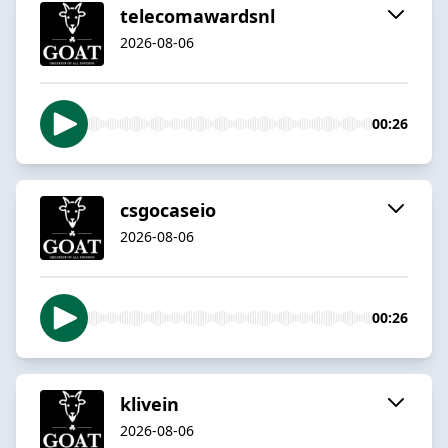
telecomawardsnl
2026-08-06
00:26
csgocaseio
2026-08-06
00:26
klivein
2026-08-06