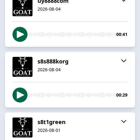
uy8888com
2026-08-04
00:41
s8s888korg
2026-08-04
00:29
s8t1green
2026-08-01