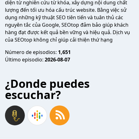
diện từ nghiên cứu từ khóa, xây dựng nội dung chất
lượng đến tối ưu hóa cấu trúc website. Bằng việc sử
dụng những kỹ thuật SEO tiên tiến và tuân thủ các
nguyên tắc của Google, SEOtop đảm bảo giúp khách
hàng đạt được kết quả bền vững và hiệu quả. Dịch vụ
của SEOtop không chỉ giúp cải thiện thứ hạng
Número de episodios:
1,651
Último episodio:
2026-08-07
¿Donde puedes
escuchar?