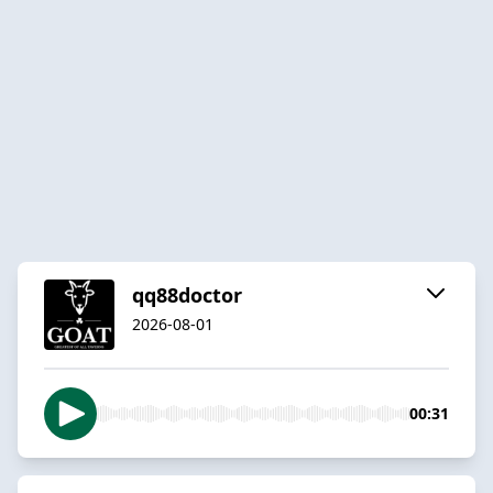
qq88doctor
2026-08-01
00:31