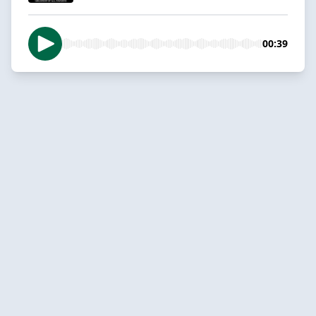
00:39