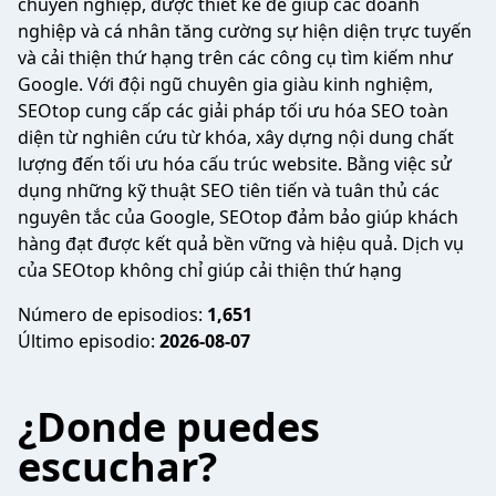
chuyên nghiệp, được thiết kế để giúp các doanh
nghiệp và cá nhân tăng cường sự hiện diện trực tuyến
và cải thiện thứ hạng trên các công cụ tìm kiếm như
Google. Với đội ngũ chuyên gia giàu kinh nghiệm,
SEOtop cung cấp các giải pháp tối ưu hóa SEO toàn
diện từ nghiên cứu từ khóa, xây dựng nội dung chất
lượng đến tối ưu hóa cấu trúc website. Bằng việc sử
dụng những kỹ thuật SEO tiên tiến và tuân thủ các
nguyên tắc của Google, SEOtop đảm bảo giúp khách
hàng đạt được kết quả bền vững và hiệu quả. Dịch vụ
của SEOtop không chỉ giúp cải thiện thứ hạng
Número de episodios:
1,651
Último episodio:
2026-08-07
¿Donde puedes
escuchar?