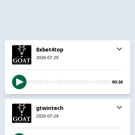
8xbet4top
2026-07-29
00:36
gtwintech
2026-07-29