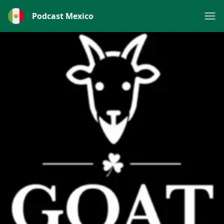
Podcast Mexico