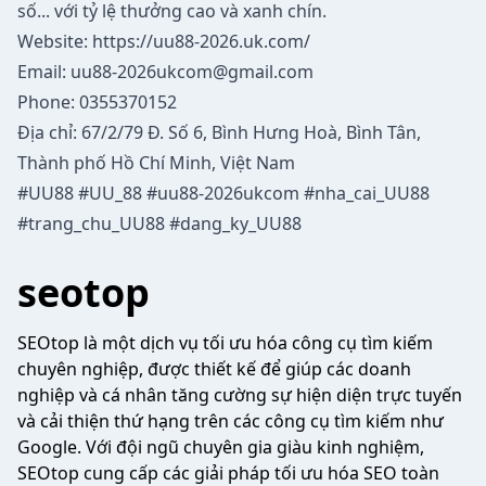
số... với tỷ lệ thưởng cao và xanh chín.
Website:
https://uu88-2026.uk.com/
Email: uu88-2026ukcom@gmail.com
Phone: 0355370152
Địa chỉ: 67/2/79 Đ. Số 6, Bình Hưng Hoà, Bình Tân,
Thành phố Hồ Chí Minh, Việt Nam
#UU88 #UU_88 #uu88-2026ukcom #nha_cai_UU88
#trang_chu_UU88 #dang_ky_UU88
seotop
SEOtop là một dịch vụ tối ưu hóa công cụ tìm kiếm
chuyên nghiệp, được thiết kế để giúp các doanh
nghiệp và cá nhân tăng cường sự hiện diện trực tuyến
và cải thiện thứ hạng trên các công cụ tìm kiếm như
Google. Với đội ngũ chuyên gia giàu kinh nghiệm,
SEOtop cung cấp các giải pháp tối ưu hóa SEO toàn