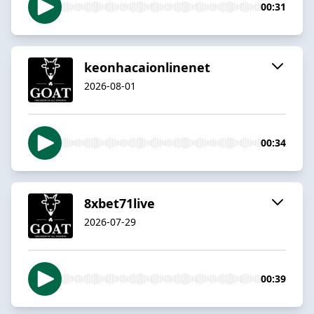
00:31
keonhacaionlinenet
2026-08-01
00:34
8xbet71live
2026-07-29
00:39