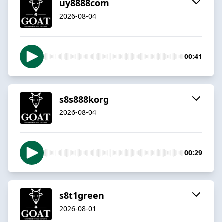
uy8888com
2026-08-04
00:41
s8s888korg
2026-08-04
00:29
s8t1green
2026-08-01