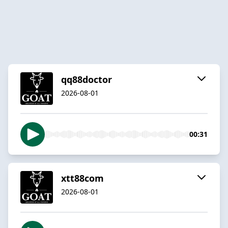
qq88doctor
2026-08-01
00:31
xtt88com
2026-08-01