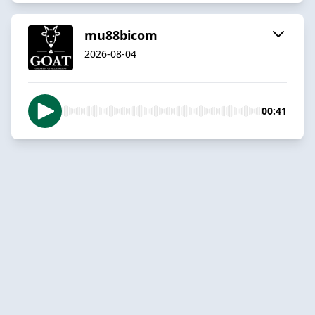
mu88bicom
2026-08-04
00:41