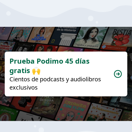
Prueba Podimo 45 días
gratis 🙌
Cientos de podcasts y audiolibros
exclusivos