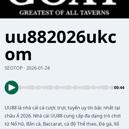
uu882026ukc
om
SEOTOP · 2026-01-24
00:44
UU88
là nhà cái cá cược trực tuyến uy tín bậc nhất tại
châu Á 2026. Nhà cái UU88 cung cấp đa dạng trò chơi
từ Nổ hũ, Bắn cá, Baccarat, cá độ Thể thao, Đá gà, Xổ