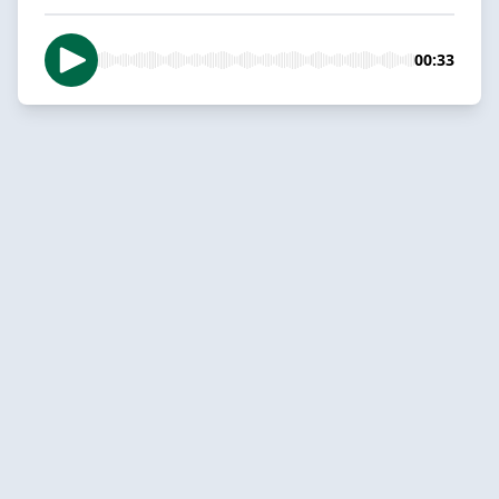
00:33