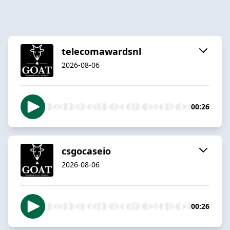
telecomawardsnl
2026-08-06
00:26
csgocaseio
2026-08-06
00:26