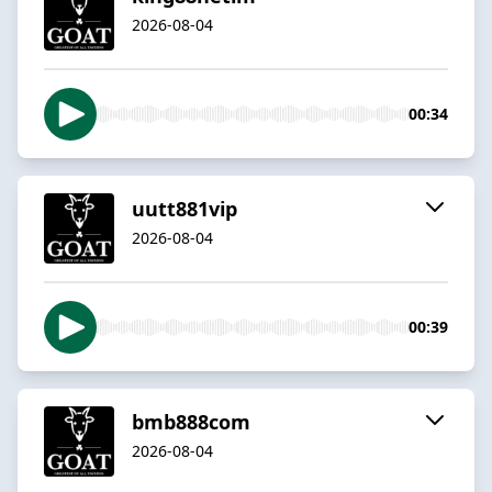
2026-08-04
00:34
uutt881vip
2026-08-04
00:39
bmb888com
2026-08-04