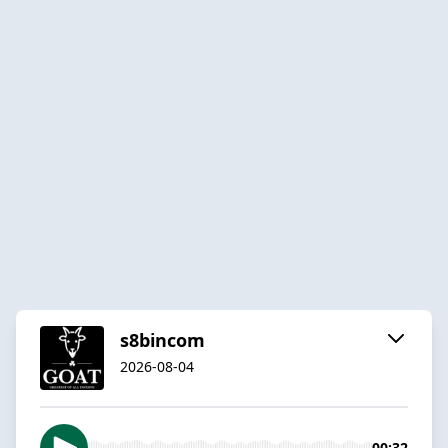
s8bincom
2026-08-04
00:32