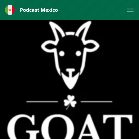
Podcast Mexico