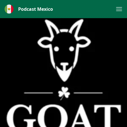
Podcast Mexico