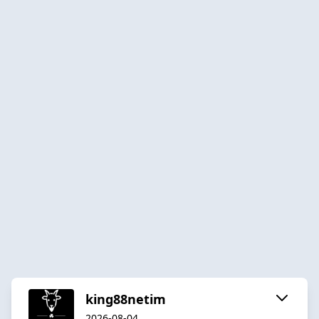
king88netim
2026-08-04