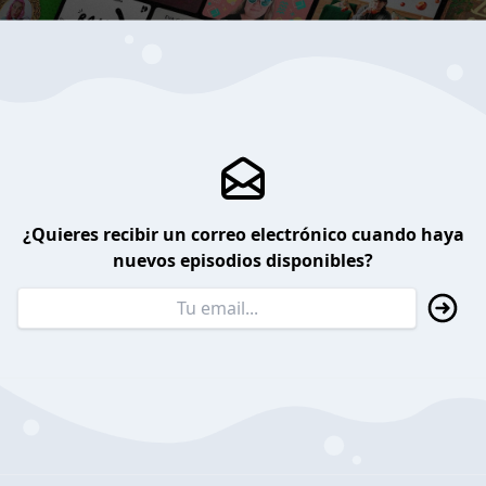
¿Quieres recibir un correo electrónico cuando haya
nuevos episodios disponibles?