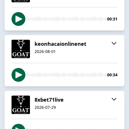
00:31
keonhacaionlinenet
2026-08-01
00:34
8xbet71live
2026-07-29