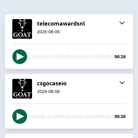
telecomawardsnl
2026-08-06
00:26
csgocaseio
2026-08-06
00:26