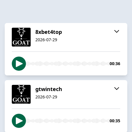
8xbet4top
2026-07-29
00:36
gtwintech
2026-07-29
00:35