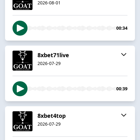
2026-08-01
00:34
8xbet71live
2026-07-29
00:39
8xbet4top
2026-07-29