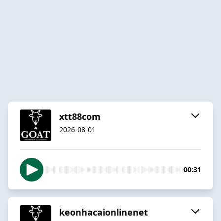
xtt88com
2026-08-01
00:31
keonhacaionlinenet