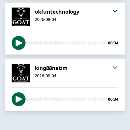
okfuntechnology
2026-08-04
00:34
king88netim
2026-08-04
00:34