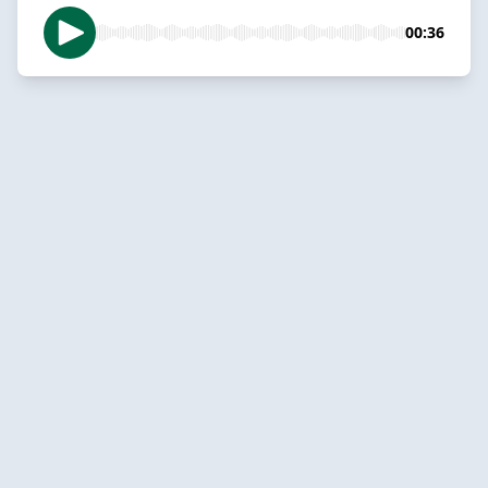
00:36