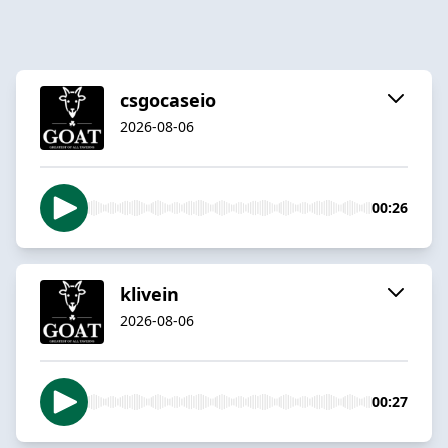
csgocaseio
2026-08-06
00:26
klivein
2026-08-06
00:27