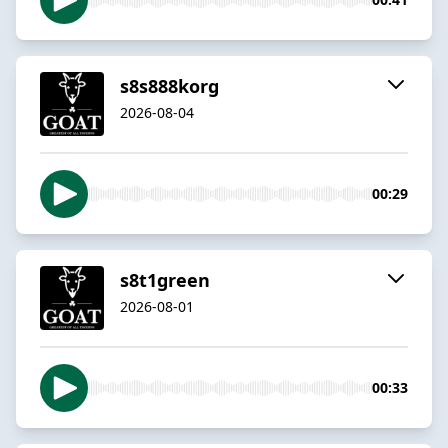
s8s888korg
2026-08-04
00:29
s8t1green
2026-08-01
00:33