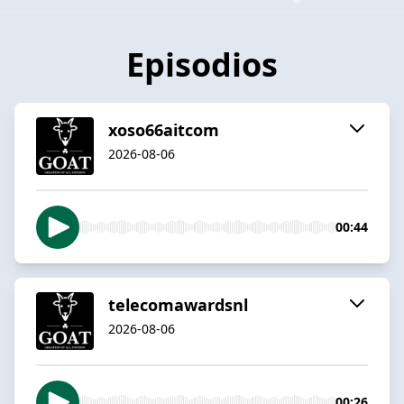
Episodios
xoso66aitcom
2026-08-06
00:44
telecomawardsnl
2026-08-06
00:26