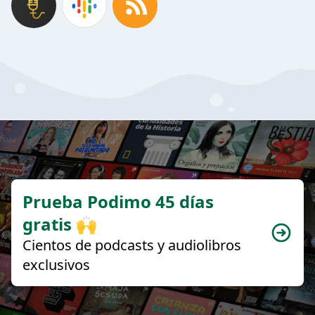
Prueba Podimo 45 días
gratis 🙌
Cientos de podcasts y audiolibros
exclusivos