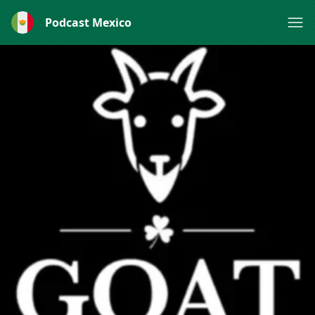
Podcast Mexico