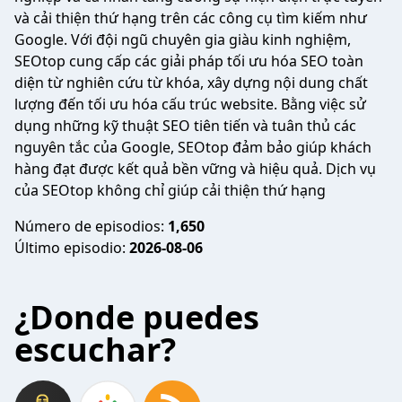
và cải thiện thứ hạng trên các công cụ tìm kiếm như
Google. Với đội ngũ chuyên gia giàu kinh nghiệm,
SEOtop cung cấp các giải pháp tối ưu hóa SEO toàn
diện từ nghiên cứu từ khóa, xây dựng nội dung chất
lượng đến tối ưu hóa cấu trúc website. Bằng việc sử
dụng những kỹ thuật SEO tiên tiến và tuân thủ các
nguyên tắc của Google, SEOtop đảm bảo giúp khách
hàng đạt được kết quả bền vững và hiệu quả. Dịch vụ
của SEOtop không chỉ giúp cải thiện thứ hạng
Número de episodios:
1,650
Último episodio:
2026-08-06
¿Donde puedes
escuchar?