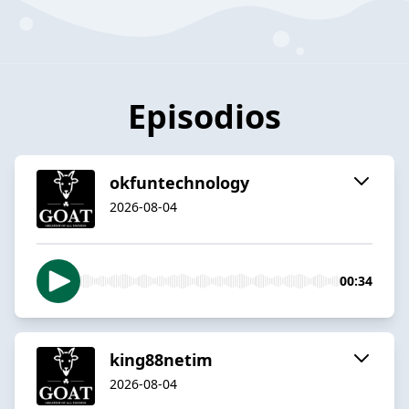
Episodios
okfuntechnology
2026-08-04
00:34
king88netim
2026-08-04