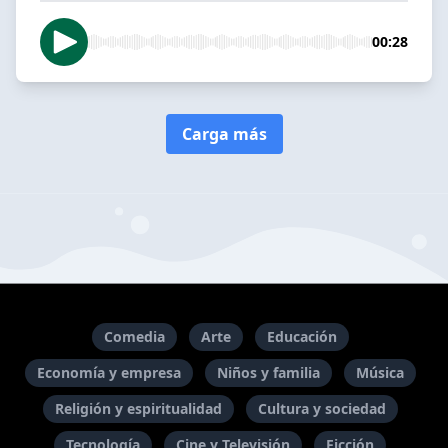
00:28
Carga más
Comedia
Arte
Educación
Economía y empresa
Niños y familia
Música
Religión y espiritualidad
Cultura y sociedad
Tecnología
Cine y Televisión
Ficción