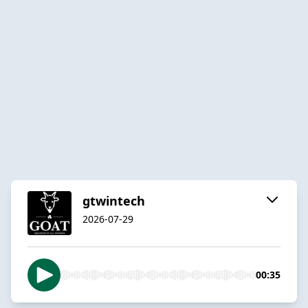
gtwintech
2026-07-29
00:35