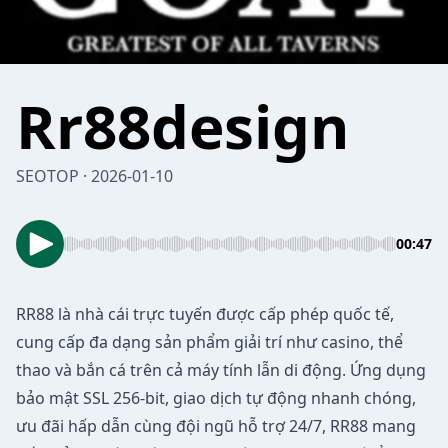
Rr88design
SEOTOP · 2026-01-10
00:47
RR88
là nhà cái trực tuyến được cấp phép quốc tế,
cung cấp đa dạng sản phẩm giải trí như casino, thể
thao và bắn cá trên cả máy tính lẫn di động. Ứng dụng
bảo mật SSL 256-bit, giao dịch tự động nhanh chóng,
ưu đãi hấp dẫn cùng đội ngũ hỗ trợ 24/7, RR88 mang