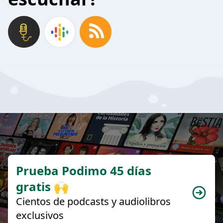
Prueba Podimo 45 días
gratis 🙌
Cientos de podcasts y audiolibros
exclusivos