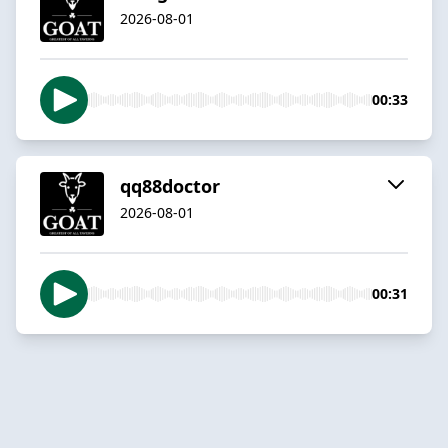
2026-08-01
00:33
qq88doctor
2026-08-01
00:31