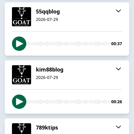
55qqblog
2026-07-29
00:37
kim88blog
2026-07-29
00:26
789ktips