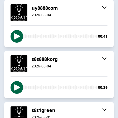
uy8888com
2026-08-04
00:41
s8s888korg
2026-08-04
00:29
s8t1green
2026-08-01