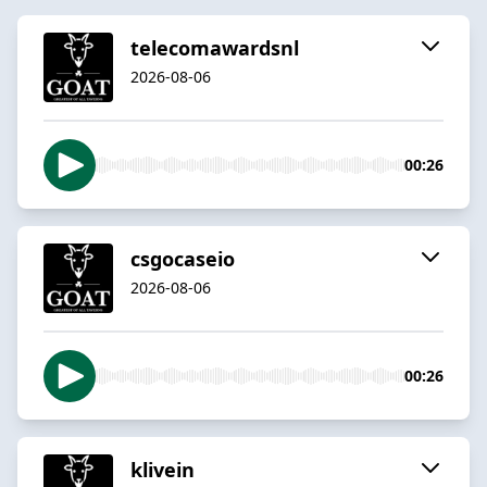
telecomawardsnl
2026-08-06
00:26
csgocaseio
2026-08-06
00:26
klivein