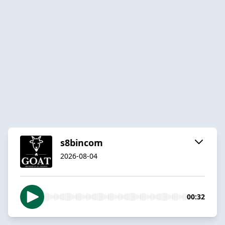
s8bincom
2026-08-04
00:32