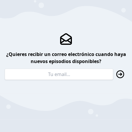
¿Quieres recibir un correo electrónico cuando haya
nuevos episodios disponibles?