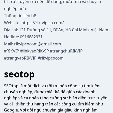
trí trực tuyến trở nên dễ dàng, mượt mà và chuyên
nghiệp hơn.
Thông tin liên hệ:
Website:
https://rik-vip.co.com/
Địa chỉ: 121 Đường số 11, Dĩ An, Hồ Chí Minh, Việt Nam
Hotline: 0916882931
Mail: rikvipcocom@gmail.com
#RIKVIP #linkvaoRIKVIP #trangchuRIKVIP
#trangvaoRIKVIP #rikvipcocom
seotop
SEOtop là một dịch vụ tối ưu hóa công cụ tìm kiếm
chuyên nghiệp, được thiết kế để giúp các doanh
nghiệp và cá nhân tăng cường sự hiện diện trực tuyến
và cải thiện thứ hạng trên các công cụ tìm kiếm như
Google. Với đội ngũ chuyên gia giàu kinh nghiệm,