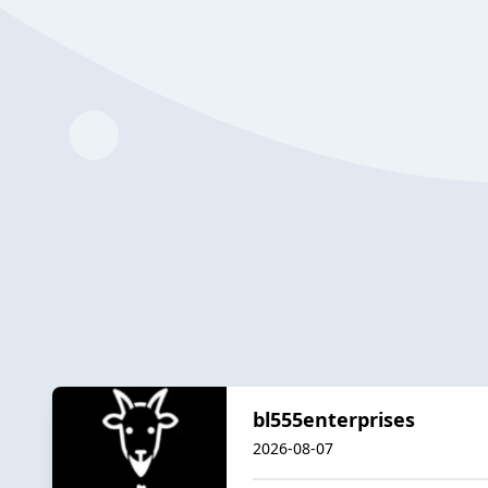
bl555enterprises
2026-08-07