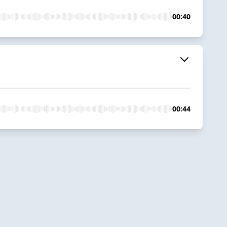
00:40
00:44