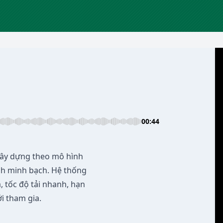
00:44
 xây dựng theo mô hình
ính minh bạch. Hệ thống
 tốc độ tải nhanh, hạn
i tham gia.