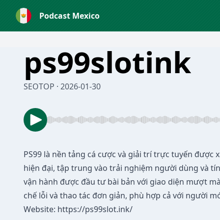
Podcast Mexico
ps99slotink
SEOTOP · 2026-01-30
PS99
là nền tảng cá cược và giải trí trực tuyến được
hiện đại, tập trung vào trải nghiệm người dùng và t
vận hành được đầu tư bài bản với giao diện mượt mà,
chế lỗi và thao tác đơn giản, phù hợp cả với người mớ
Website:
https://ps99slot.ink/