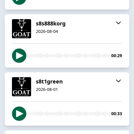
s8s888korg
2026-08-04
00:29
s8t1green
2026-08-01
00:33