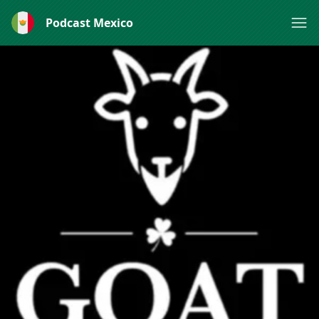
Podcast Mexico