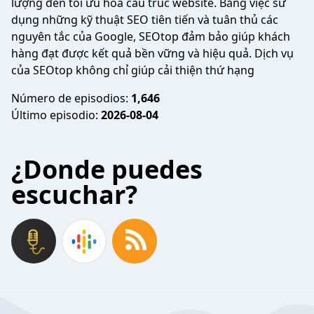
lượng đến tối ưu hóa cấu trúc website. Bằng việc sử
dụng những kỹ thuật SEO tiên tiến và tuân thủ các
nguyên tắc của Google, SEOtop đảm bảo giúp khách
hàng đạt được kết quả bền vững và hiệu quả. Dịch vụ
của SEOtop không chỉ giúp cải thiện thứ hạng
Número de episodios:
1,646
Último episodio:
2026-08-04
¿Donde puedes
escuchar?