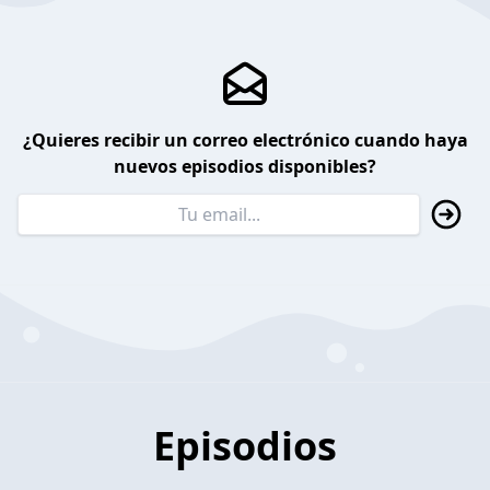
¿Quieres recibir un correo electrónico cuando haya
nuevos episodios disponibles?
Episodios