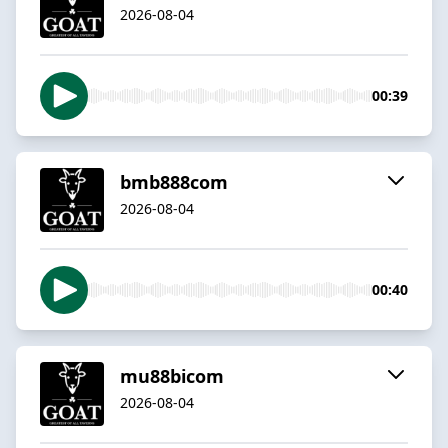
2026-08-04
00:39
bmb888com
2026-08-04
00:40
mu88bicom
2026-08-04