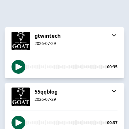
gtwintech
2026-07-29
00:35
55qqblog
2026-07-29
00:37