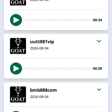
00:34
uutt881vip
2026-08-04
00:39
bmb888com
2026-08-04