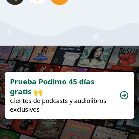
Prueba Podimo 45 días
gratis 🙌
Cientos de podcasts y audiolibros
exclusivos