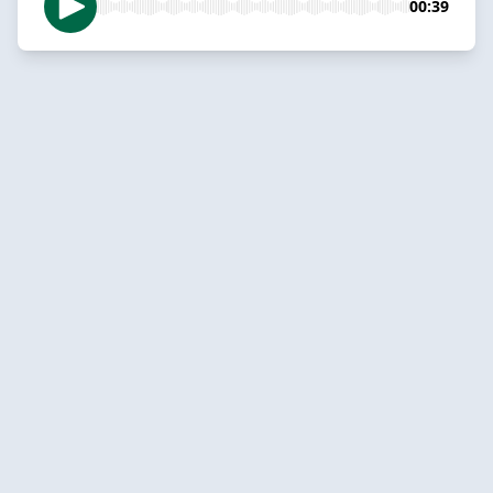
00:39