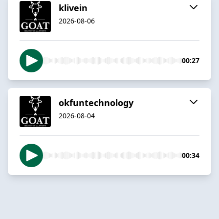
klivein
2026-08-06
00:27
okfuntechnology
2026-08-04
00:34