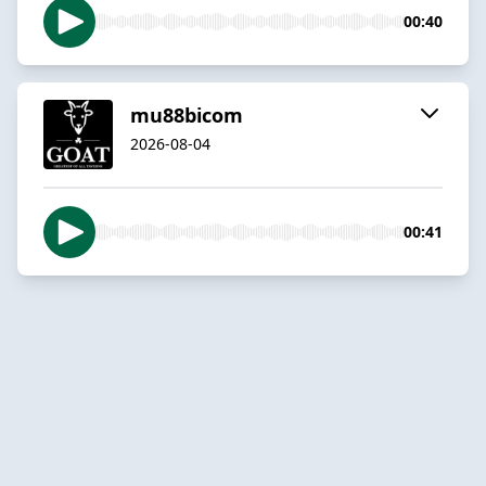
00:40
mu88bicom
2026-08-04
00:41