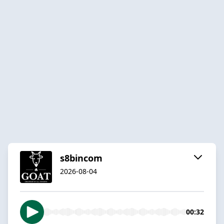
s8bincom
2026-08-04
00:32