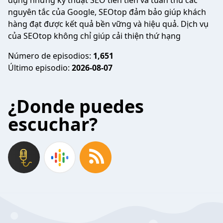
dụng những kỹ thuật SEO tiên tiến và tuân thủ các
nguyên tắc của Google, SEOtop đảm bảo giúp khách
hàng đạt được kết quả bền vững và hiệu quả. Dịch vụ
của SEOtop không chỉ giúp cải thiện thứ hạng
Número de episodios:
1,651
Último episodio:
2026-08-07
¿Donde puedes
escuchar?