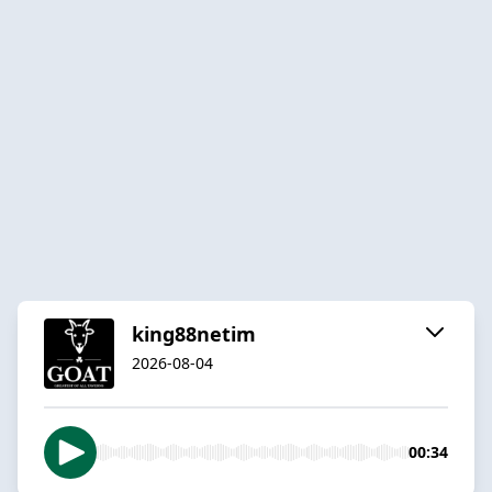
king88netim
2026-08-04
00:34