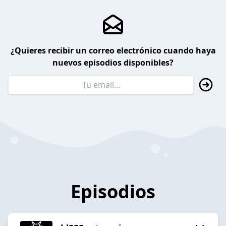
¿Quieres recibir un correo electrónico cuando haya
nuevos episodios disponibles?
Episodios