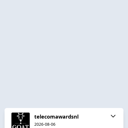
telecomawardsnl
2026-08-06