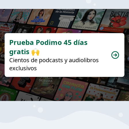
Prueba Podimo 45 días
gratis 🙌
Cientos de podcasts y audiolibros
exclusivos