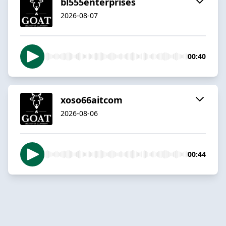
bl555enterprises
2026-08-07
00:40
xoso66aitcom
2026-08-06
00:44