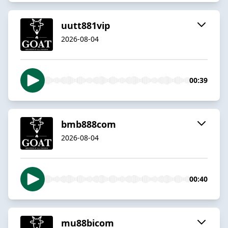
uutt881vip
2026-08-04
00:39
bmb888com
2026-08-04
00:40
mu88bicom