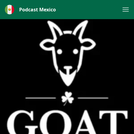
Podcast Mexico