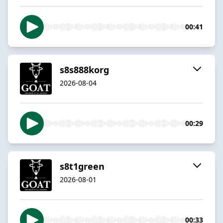
00:41
s8s888korg
2026-08-04
00:29
s8t1green
2026-08-01
00:33