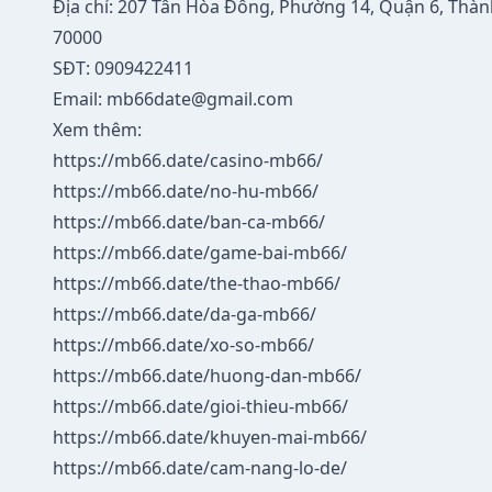
Địa chỉ: 207 Tân Hòa Đông, Phường 14, Quận 6, Thà
70000
SĐT: 0909422411
Email: mb66date@gmail.com
Xem thêm:
https://mb66.date/casino-mb66/
https://mb66.date/no-hu-mb66/
https://mb66.date/ban-ca-mb66/
https://mb66.date/game-bai-mb66/
https://mb66.date/the-thao-mb66/
https://mb66.date/da-ga-mb66/
https://mb66.date/xo-so-mb66/
https://mb66.date/huong-dan-mb66/
https://mb66.date/gioi-thieu-mb66/
https://mb66.date/khuyen-mai-mb66/
https://mb66.date/cam-nang-lo-de/