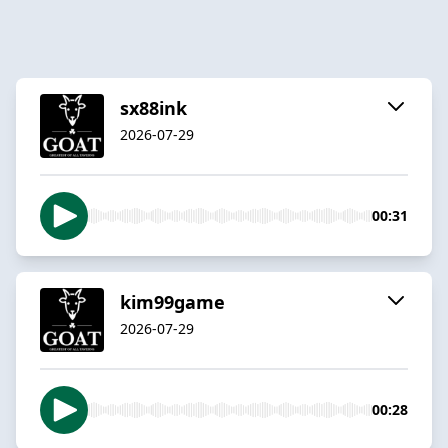
sx88ink
2026-07-29
00:31
kim99game
2026-07-29
00:28