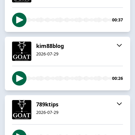
00:37
kim88blog
2026-07-29
00:26
789ktips
2026-07-29