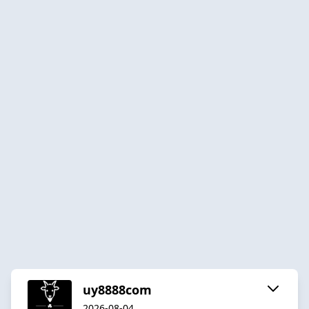
uy8888com
2026-08-04