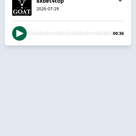
8xbet4top
2026-07-29
00:36