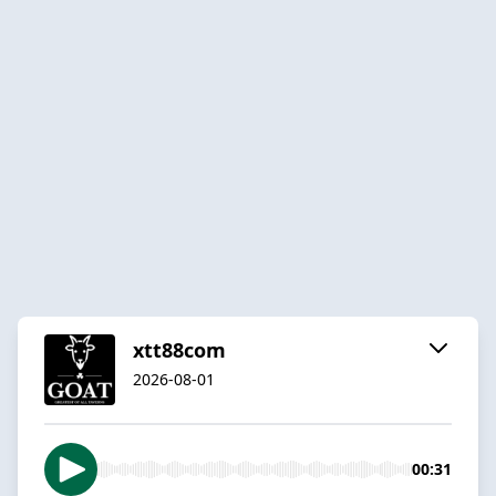
xtt88com
2026-08-01
00:31