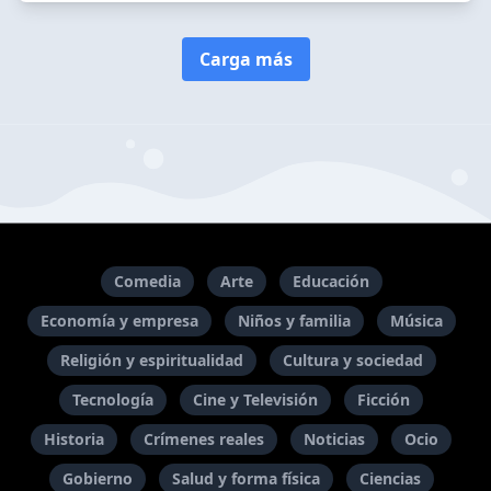
Carga más
Comedia
Arte
Educación
Economía y empresa
Niños y familia
Música
Religión y espiritualidad
Cultura y sociedad
Tecnología
Cine y Televisión
Ficción
Historia
Crímenes reales
Noticias
Ocio
Gobierno
Salud y forma física
Ciencias