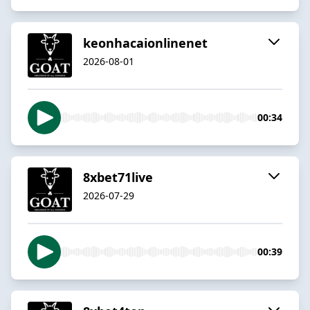
keonhacaionlinenet
2026-08-01
00:34
8xbet71live
2026-07-29
00:39