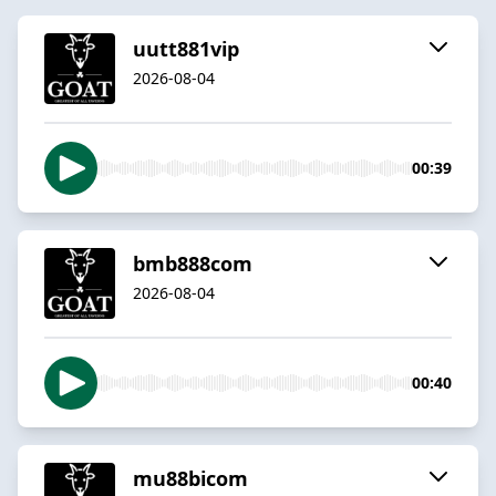
uutt881vip
2026-08-04
00:39
bmb888com
2026-08-04
00:40
mu88bicom