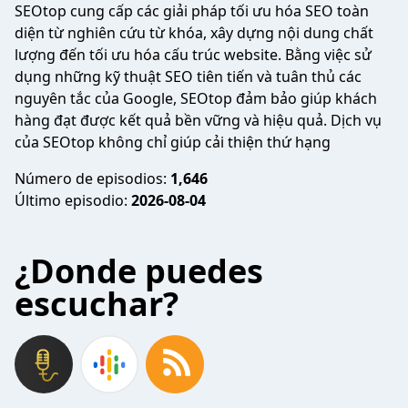
SEOtop cung cấp các giải pháp tối ưu hóa SEO toàn
diện từ nghiên cứu từ khóa, xây dựng nội dung chất
lượng đến tối ưu hóa cấu trúc website. Bằng việc sử
dụng những kỹ thuật SEO tiên tiến và tuân thủ các
nguyên tắc của Google, SEOtop đảm bảo giúp khách
hàng đạt được kết quả bền vững và hiệu quả. Dịch vụ
của SEOtop không chỉ giúp cải thiện thứ hạng
Número de episodios:
1,646
Último episodio:
2026-08-04
¿Donde puedes
escuchar?