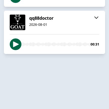
qq88doctor
2026-08-01
00:31