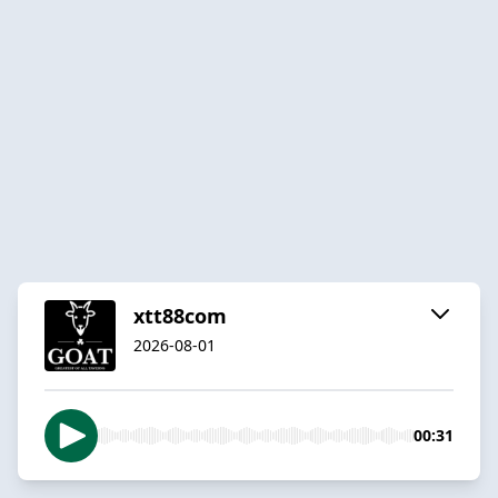
xtt88com
2026-08-01
00:31