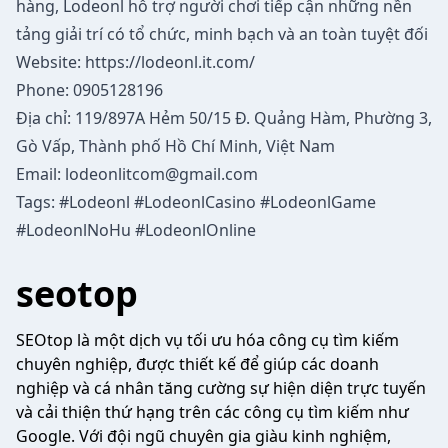
hàng, Lodeonl hỗ trợ người chơi tiếp cận những nền
tảng giải trí có tổ chức, minh bạch và an toàn tuyệt đối
Website:
https://lodeonl.it.com/
Phone: 0905128196
Địa chỉ: 119/897A Hẻm 50/15 Đ. Quảng Hàm, Phường 3,
Gò Vấp, Thành phố Hồ Chí Minh, Việt Nam
Email: lodeonlitcom@gmail.com
Tags: #Lodeonl #LodeonlCasino #LodeonlGame
#LodeonlNoHu #LodeonlOnline
seotop
SEOtop là một dịch vụ tối ưu hóa công cụ tìm kiếm
chuyên nghiệp, được thiết kế để giúp các doanh
nghiệp và cá nhân tăng cường sự hiện diện trực tuyến
và cải thiện thứ hạng trên các công cụ tìm kiếm như
Google. Với đội ngũ chuyên gia giàu kinh nghiệm,