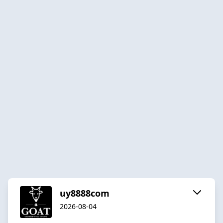
uy8888com
2026-08-04