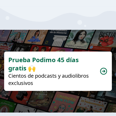
Prueba Podimo 45 días
gratis 🙌
Cientos de podcasts y audiolibros
exclusivos