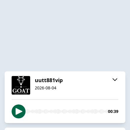
uutt881vip
2026-08-04
00:39