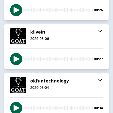
00:26
klivein
2026-08-06
00:27
okfuntechnology
2026-08-04
00:34