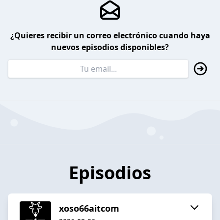
¿Quieres recibir un correo electrónico cuando haya
nuevos episodios disponibles?
Episodios
xoso66aitcom