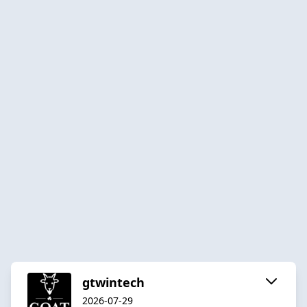
gtwintech
2026-07-29