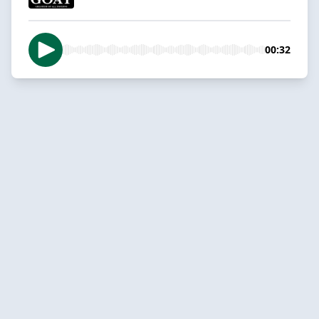
00:32