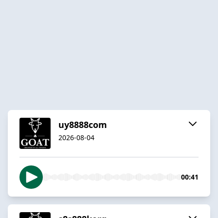
uy8888com
2026-08-04
00:41