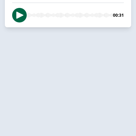
00:31