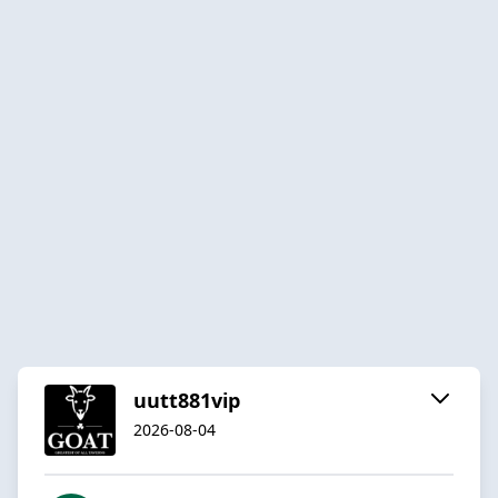
uutt881vip
2026-08-04