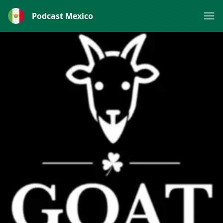
Podcast Mexico