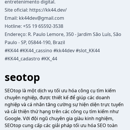
entretenimento digital.
Site oficial:
https://kk44.dev/
Email: kk44dev@gmail.com
Hotline: +55 19 65592-3538
Endereço: R. Paulo Lemore, 350 - Jardim São Luís, São
Paulo - SP, 05844-190, Brazil
#KK44 #KK44_cassino #kk44dev #slot_KK44
#KK44_cadastro #KK_44
seotop
SEOtop là một dịch vụ tối ưu hóa công cụ tìm kiếm
chuyên nghiệp, được thiết kế để giúp các doanh
nghiệp và cá nhân tăng cường sự hiện diện trực tuyến
và cải thiện thứ hạng trên các công cụ tìm kiếm như
Google. Với đội ngũ chuyên gia giàu kinh nghiệm,
SEOtop cung cấp các giải pháp tối ưu hóa SEO toàn