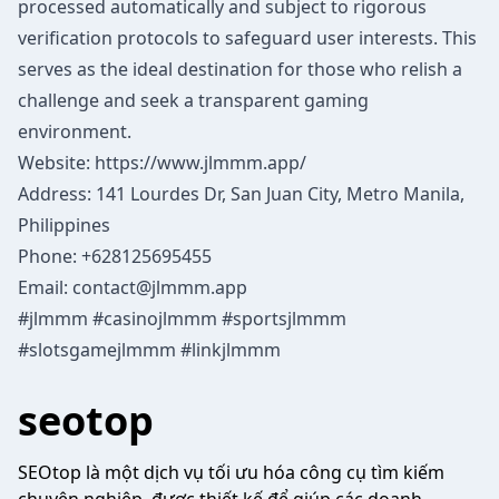
processed automatically and subject to rigorous
verification protocols to safeguard user interests. This
serves as the ideal destination for those who relish a
challenge and seek a transparent gaming
environment.
Website:
https://www.jlmmm.app/
Address: 141 Lourdes Dr, San Juan City, Metro Manila,
Philippines
Phone: +628125695455
Email: contact@jlmmm.app
#jlmmm #casinojlmmm #sportsjlmmm
#slotsgamejlmmm #linkjlmmm
seotop
SEOtop là một dịch vụ tối ưu hóa công cụ tìm kiếm