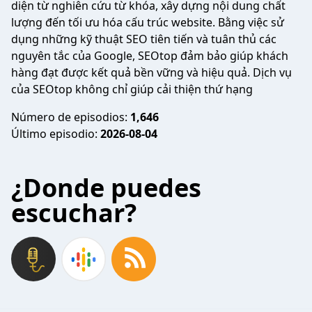
diện từ nghiên cứu từ khóa, xây dựng nội dung chất
lượng đến tối ưu hóa cấu trúc website. Bằng việc sử
dụng những kỹ thuật SEO tiên tiến và tuân thủ các
nguyên tắc của Google, SEOtop đảm bảo giúp khách
hàng đạt được kết quả bền vững và hiệu quả. Dịch vụ
của SEOtop không chỉ giúp cải thiện thứ hạng
Número de episodios:
1,646
Último episodio:
2026-08-04
¿Donde puedes
escuchar?