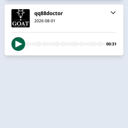
qq88doctor
2026-08-01
00:31