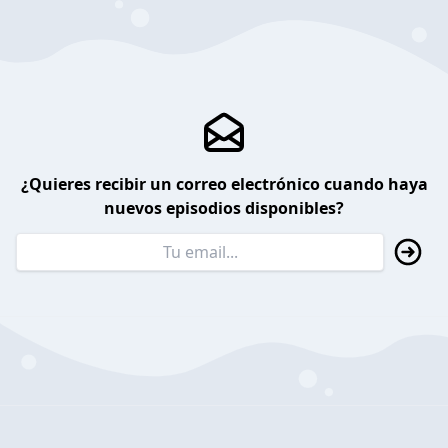
¿Quieres recibir un correo electrónico cuando haya
nuevos episodios disponibles?