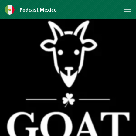
Podcast Mexico