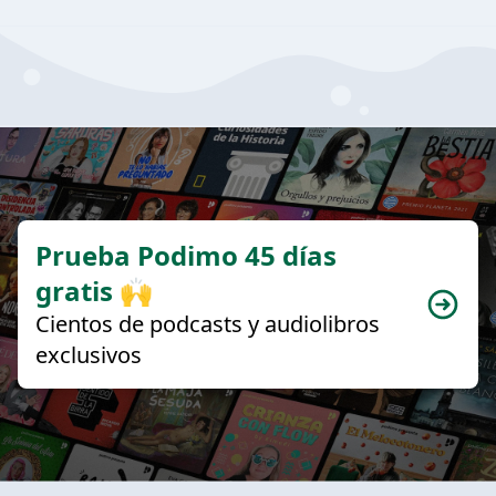
Prueba Podimo 45 días
gratis 🙌
Cientos de podcasts y audiolibros
exclusivos