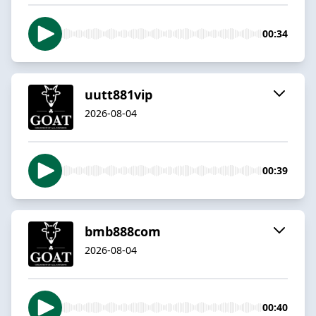
00:34
uutt881vip
2026-08-04
00:39
bmb888com
2026-08-04
00:40