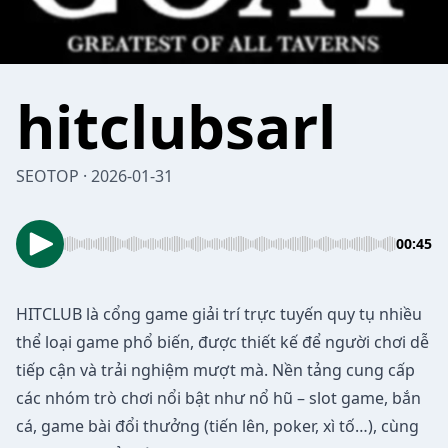
hitclubsarl
SEOTOP · 2026-01-31
00:45
HITCLUB
là cổng game giải trí trực tuyến quy tụ nhiều
thể loại game phổ biến, được thiết kế để người chơi dễ
tiếp cận và trải nghiệm mượt mà. Nền tảng cung cấp
các nhóm trò chơi nổi bật như nổ hũ – slot game, bắn
cá, game bài đổi thưởng (tiến lên, poker, xì tố…), cùng