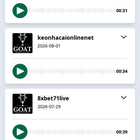
00:31
keonhacaionlinenet
2026-08-01
00:34
8xbet71live
2026-07-29
00:39