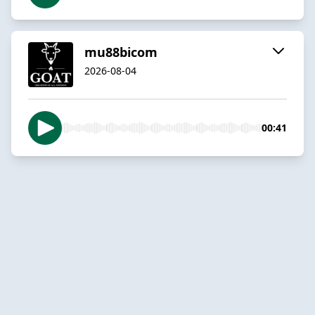
mu88bicom
2026-08-04
00:41