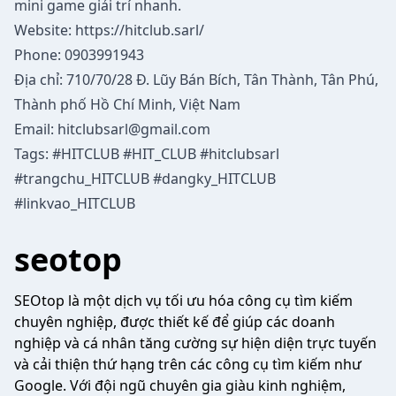
mini game giải trí nhanh.
Website:
https://hitclub.sarl/
Phone: 0903991943
Địa chỉ: 710/70/28 Đ. Lũy Bán Bích, Tân Thành, Tân Phú,
Thành phố Hồ Chí Minh, Việt Nam
Email: hitclubsarl@gmail.com
Tags: #HITCLUB #HIT_CLUB #hitclubsarl
#trangchu_HITCLUB #dangky_HITCLUB
#linkvao_HITCLUB
seotop
SEOtop là một dịch vụ tối ưu hóa công cụ tìm kiếm
chuyên nghiệp, được thiết kế để giúp các doanh
nghiệp và cá nhân tăng cường sự hiện diện trực tuyến
và cải thiện thứ hạng trên các công cụ tìm kiếm như
Google. Với đội ngũ chuyên gia giàu kinh nghiệm,