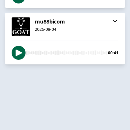
mu88bicom
2026-08-04
00:41