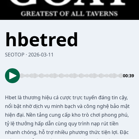
hbetred
SEOTOP · 2026-03-11
00:39
Hbet
là thương hiệu cá cược trực tuyến đáng tin cậy,
nổi bật nhờ dịch vụ minh bạch và công nghệ bảo mật
hiện đại. Nền tảng cung cấp kho trò chơi phong phú,
tỷ lệ thưởng hấp dẫn cùng quy trình nạp rút tiền
nhanh chóng, hỗ trợ nhiều phương thức tiện lợi. Đặc