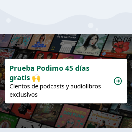
Prueba Podimo 45 días
gratis 🙌
Cientos de podcasts y audiolibros
exclusivos