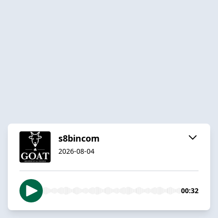
s8bincom
2026-08-04
00:32