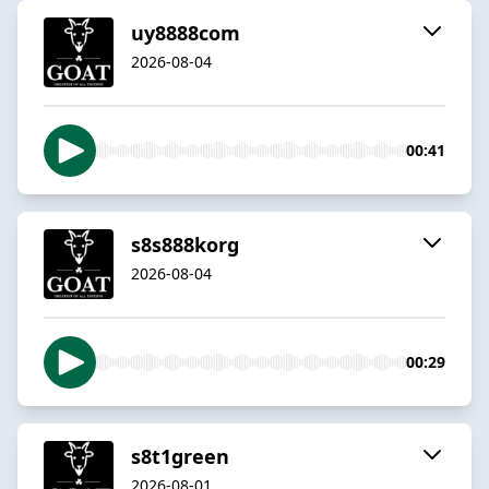
uy8888com
2026-08-04
00:41
s8s888korg
2026-08-04
00:29
s8t1green
2026-08-01