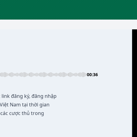
00:36
 link đăng ký, đăng nhập
Việt Nam tại thời gian
 các cược thủ trong