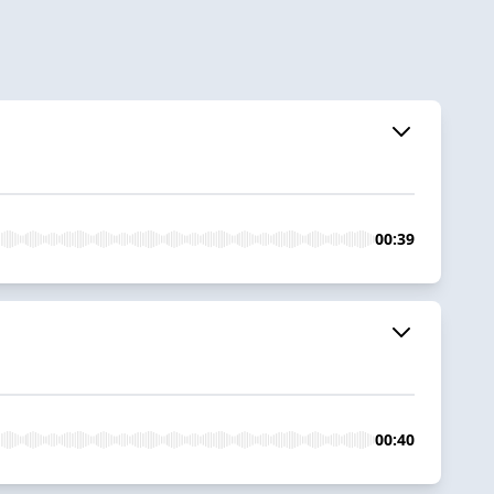
00:39
00:40