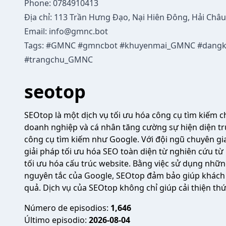
Phone: 0784910413
Địa chỉ: 113 Trần Hưng Đạo, Nại Hiên Đông, Hải Châ
Email: info@gmnc.bot
Tags: #GMNC #gmncbot #khuyenmai_GMNC #dang
#trangchu_GMNC
seotop
SEOtop là một dịch vụ tối ưu hóa công cụ tìm kiếm c
doanh nghiệp và cá nhân tăng cường sự hiện diện trự
công cụ tìm kiếm như Google. Với đội ngũ chuyên gi
giải pháp tối ưu hóa SEO toàn diện từ nghiên cứu t
tối ưu hóa cấu trúc website. Bằng việc sử dụng những
nguyên tắc của Google, SEOtop đảm bảo giúp khách 
quả. Dịch vụ của SEOtop không chỉ giúp cải thiện th
Número de episodios:
1,646
Último episodio:
2026-08-04