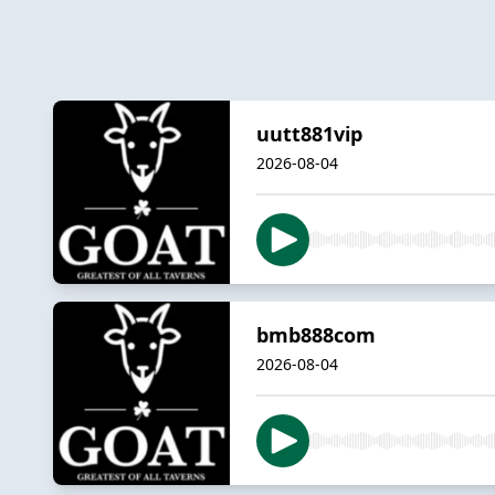
uutt881vip
2026-08-04
bmb888com
2026-08-04