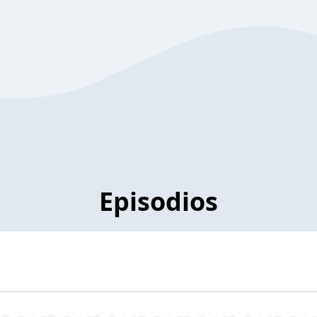
Episodios