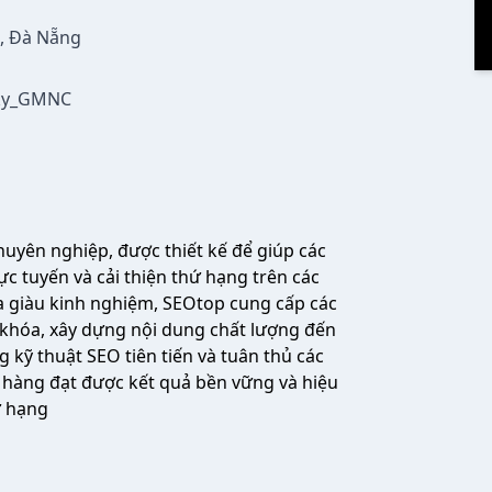
u, Đà Nẵng
ky_GMNC
huyên nghiệp, được thiết kế để giúp các
c tuyến và cải thiện thứ hạng trên các
a giàu kinh nghiệm, SEOtop cung cấp các
ừ khóa, xây dựng nội dung chất lượng đến
 kỹ thuật SEO tiên tiến và tuân thủ các
hàng đạt được kết quả bền vững và hiệu
ứ hạng