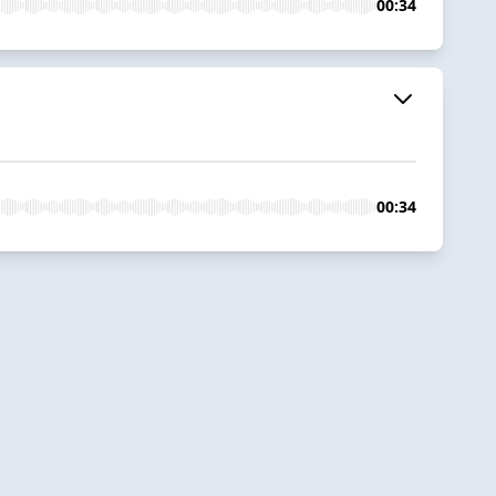
00:34
00:34