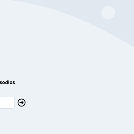
isodios