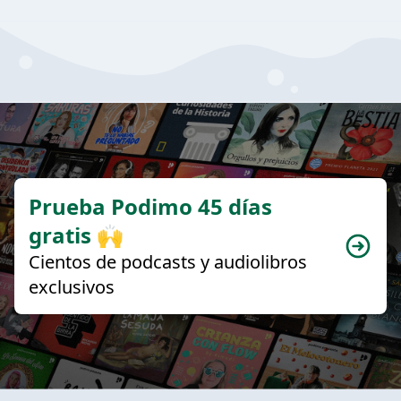
Prueba Podimo 45 días
gratis 🙌
Cientos de podcasts y audiolibros
exclusivos