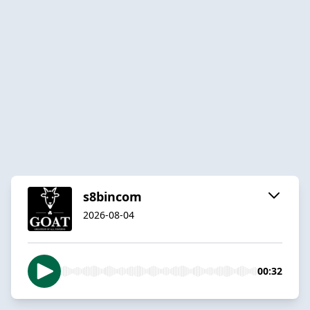
s8bincom
2026-08-04
00:32