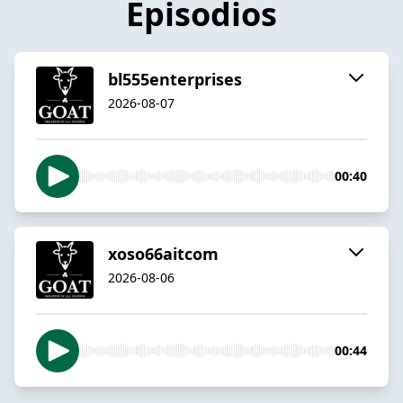
Episodios
bl555enterprises
2026-08-07
00:40
xoso66aitcom
2026-08-06
00:44