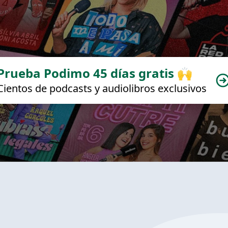
Prueba Podimo 45 días gratis 🙌
Cientos de podcasts y audiolibros exclusivos