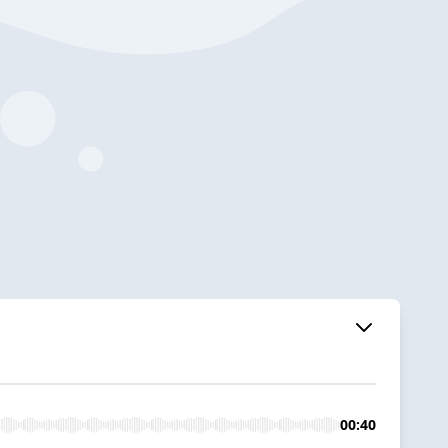
00:40