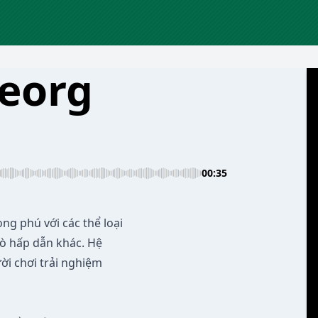
eorg
00:35
ong phú với các thể loại
trò hấp dẫn khác. Hệ
ời chơi trải nghiệm