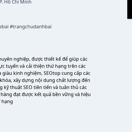
P. Hồ Chí Minh
ebai #trangchudanhbai
huyên nghiệp, được thiết kế để giúp các
c tuyến và cải thiện thứ hạng trên các
a giàu kinh nghiệm, SEOtop cung cấp các
ừ khóa, xây dựng nội dung chất lượng đến
 kỹ thuật SEO tiên tiến và tuân thủ các
hàng đạt được kết quả bền vững và hiệu
ứ hạng