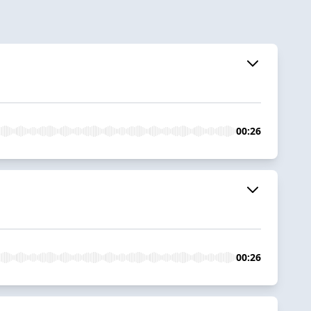
00:26
00:26