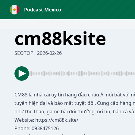
Podcast Mexico
cm88ksite
SEOTOP · 2026-02-26
CM88
là nhà cái uy tín hàng đầu châu Á, nổi bật với nề
tuyến hiện đại và bảo mật tuyệt đối. Cung cấp hàng 
như thể thao, game bài đổi thưởng, nổ hũ, bắn cá và 
Website:
https://cm88k.site/
Phone: 0938475126