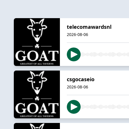
telecomawardsnl
2026-08-06
csgocaseio
2026-08-06