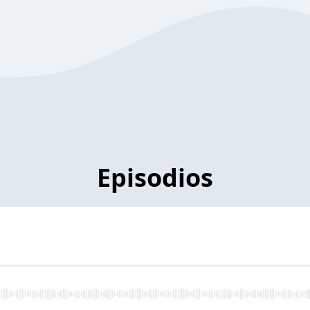
Episodios