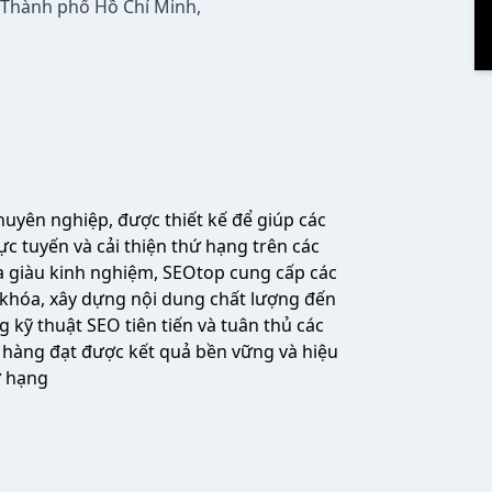
, Thành phố Hồ Chí Minh,
huyên nghiệp, được thiết kế để giúp các
c tuyến và cải thiện thứ hạng trên các
a giàu kinh nghiệm, SEOtop cung cấp các
ừ khóa, xây dựng nội dung chất lượng đến
 kỹ thuật SEO tiên tiến và tuân thủ các
hàng đạt được kết quả bền vững và hiệu
ứ hạng