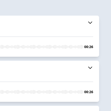
00:26
00:26