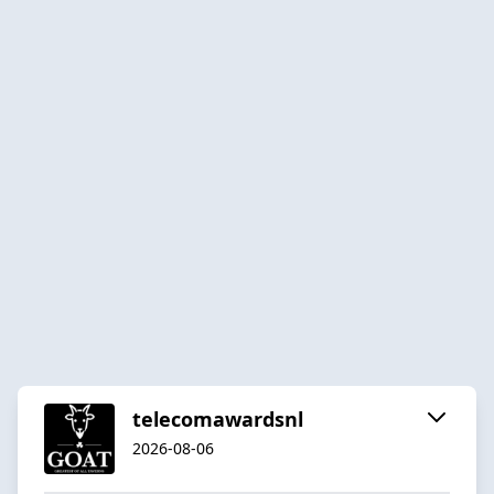
telecomawardsnl
2026-08-06