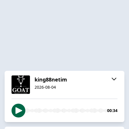
king88netim
2026-08-04
00:34