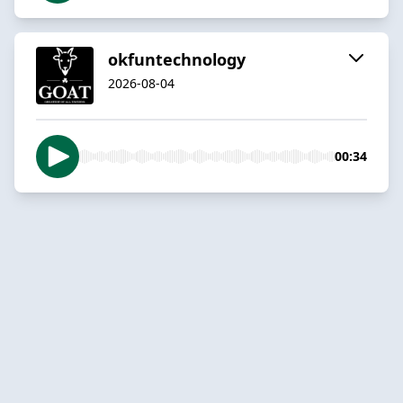
okfuntechnology
2026-08-04
00:34