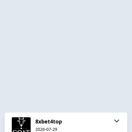
8xbet4top
2026-07-29