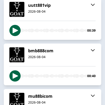
uutt881vip
2026-08-04
00:39
bmb888com
2026-08-04
00:40
mu88bicom
2026-08-04