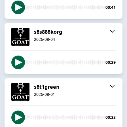
00:41
s8s888korg
2026-08-04
00:29
s8t1green
2026-08-01
00:33