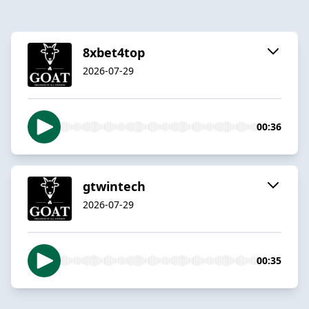
8xbet4top
2026-07-29
00:36
gtwintech
2026-07-29
00:35