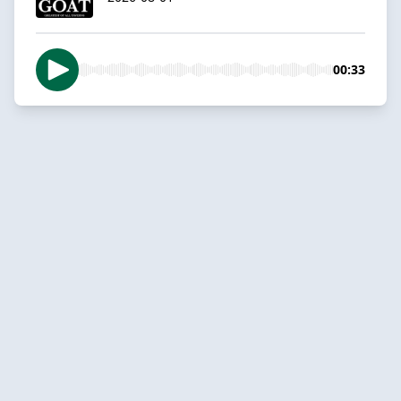
00:33