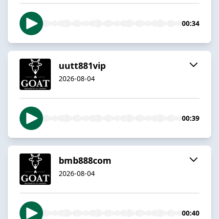
00:34
uutt881vip
2026-08-04
00:39
bmb888com
2026-08-04
00:40