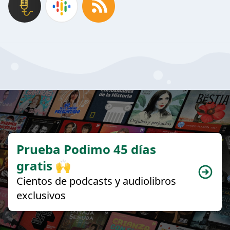
Prueba Podimo 45 días
gratis 🙌
Cientos de podcasts y audiolibros
exclusivos