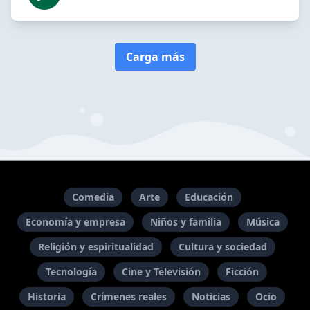
Carga más
Comedia
Arte
Educación
Economía y empresa
Niños y familia
Música
Religión y espiritualidad
Cultura y sociedad
Tecnología
Cine y Televisión
Ficción
Historia
Crímenes reales
Noticias
Ocio