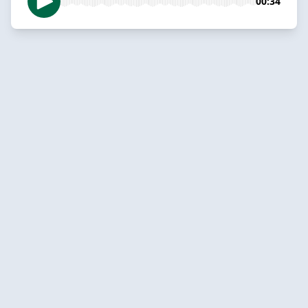
00:34