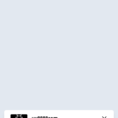
uy8888com