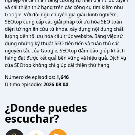
nghiệp và cá nhân tăng cường sự hiện diện trực tuyến
và cải thiện thứ hạng trên các công cụ tìm kiếm như
Google. Với đội ngũ chuyên gia giàu kinh nghiệm,
SEOtop cung cấp các giải pháp tối ưu hóa SEO toàn
diện từ nghiên cứu từ khóa, xây dựng nội dung chất
lượng đến tối ưu hóa cấu trúc website. Bằng việc sử
dụng những kỹ thuật SEO tiên tiến và tuân thủ các
nguyên tắc của Google, SEOtop đảm bảo giúp khách
hàng đạt được kết quả bền vững và hiệu quả. Dịch vụ
của SEOtop không chỉ giúp cải thiện thứ hạng
Número de episodios:
1,646
Último episodio:
2026-08-04
¿Donde puedes
escuchar?