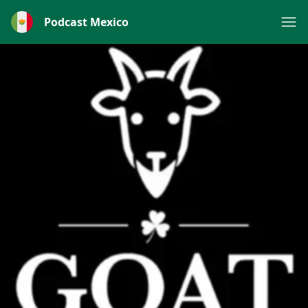
Podcast Mexico