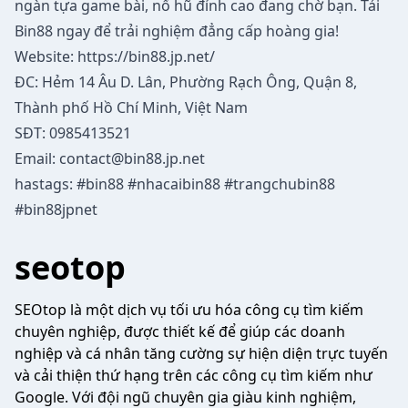
ngàn tựa game bài, nổ hũ đỉnh cao đang chờ bạn. Tải
Bin88 ngay để trải nghiệm đẳng cấp hoàng gia!
Website:
https://bin88.jp.net/
ĐC: Hẻm 14 Âu D. Lân, Phường Rạch Ông, Quận 8,
Thành phố Hồ Chí Minh, Việt Nam
SĐT: 0985413521
Email: contact@bin88.jp.net
hastags: #bin88 #nhacaibin88 #trangchubin88
#bin88jpnet
seotop
SEOtop là một dịch vụ tối ưu hóa công cụ tìm kiếm
chuyên nghiệp, được thiết kế để giúp các doanh
nghiệp và cá nhân tăng cường sự hiện diện trực tuyến
và cải thiện thứ hạng trên các công cụ tìm kiếm như
Google. Với đội ngũ chuyên gia giàu kinh nghiệm,