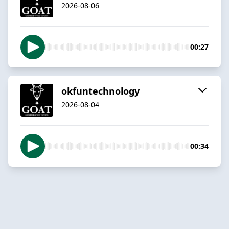
2026-08-06
00:27
okfuntechnology
2026-08-04
00:34