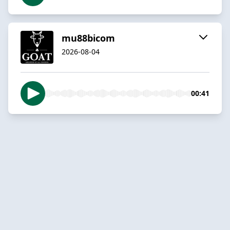
mu88bicom
2026-08-04
00:41