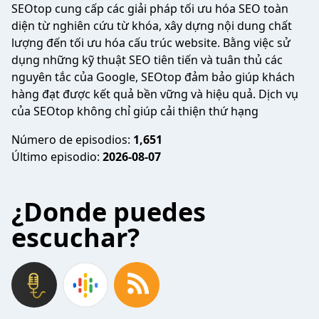
SEOtop cung cấp các giải pháp tối ưu hóa SEO toàn
diện từ nghiên cứu từ khóa, xây dựng nội dung chất
lượng đến tối ưu hóa cấu trúc website. Bằng việc sử
dụng những kỹ thuật SEO tiên tiến và tuân thủ các
nguyên tắc của Google, SEOtop đảm bảo giúp khách
hàng đạt được kết quả bền vững và hiệu quả. Dịch vụ
của SEOtop không chỉ giúp cải thiện thứ hạng
Número de episodios:
1,651
Último episodio:
2026-08-07
¿Donde puedes
escuchar?