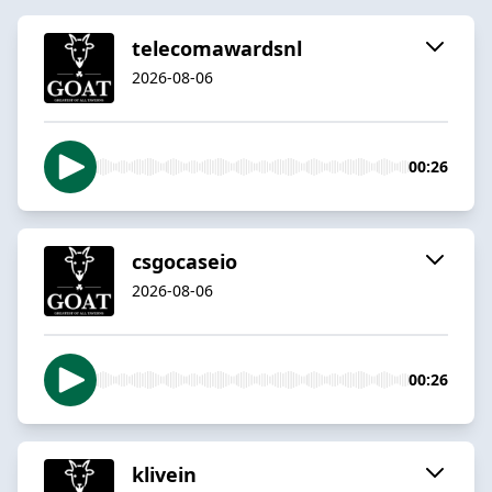
telecomawardsnl
2026-08-06
00:26
csgocaseio
2026-08-06
00:26
klivein