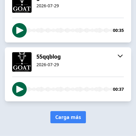
2026-07-29
00:35
55qqblog
2026-07-29
00:37
Carga más