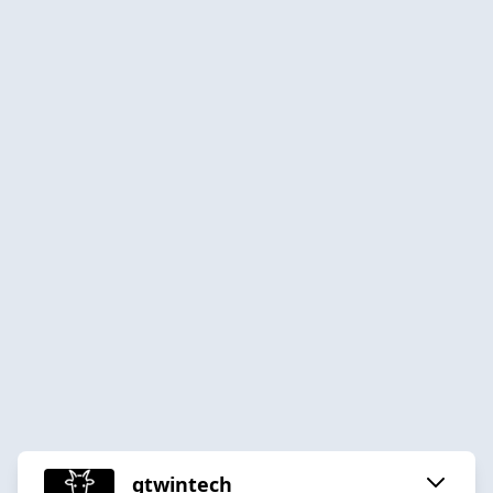
gtwintech