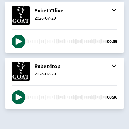
8xbet71live
2026-07-29
00:39
8xbet4top
2026-07-29
00:36