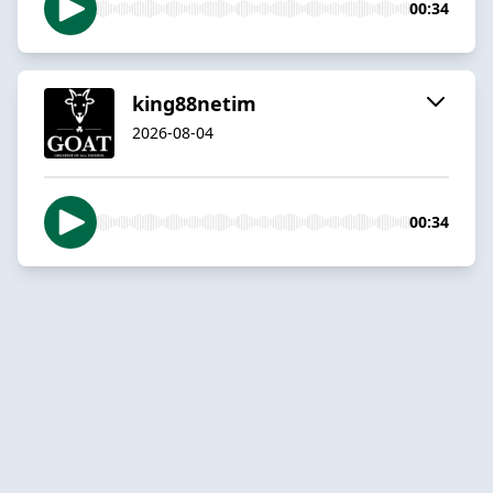
00:34
king88netim
2026-08-04
00:34