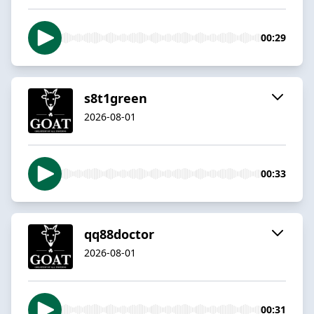
00:29
s8t1green
2026-08-01
00:33
qq88doctor
2026-08-01
00:31