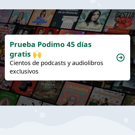
Prueba Podimo 45 días
gratis 🙌
Cientos de podcasts y audiolibros
exclusivos