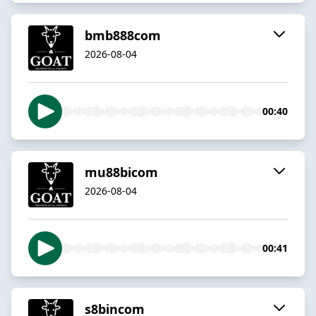
bmb888com
2026-08-04
00:40
mu88bicom
2026-08-04
00:41
s8bincom