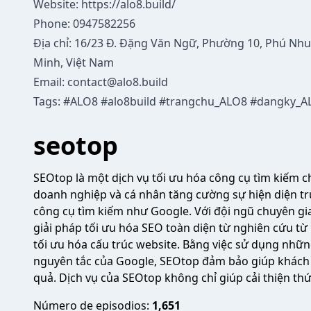
Website:
https://alo8.build/
Phone: 0947582256
Địa chỉ: 16/23 Đ. Đặng Văn Ngữ, Phường 10, Phú Nh
Minh, Việt Nam
Email: contact@alo8.build
Tags: #ALO8 #alo8build #trangchu_ALO8 #dangky_A
seotop
SEOtop là một dịch vụ tối ưu hóa công cụ tìm kiếm c
doanh nghiệp và cá nhân tăng cường sự hiện diện trự
công cụ tìm kiếm như Google. Với đội ngũ chuyên gi
giải pháp tối ưu hóa SEO toàn diện từ nghiên cứu t
tối ưu hóa cấu trúc website. Bằng việc sử dụng những
nguyên tắc của Google, SEOtop đảm bảo giúp khách 
quả. Dịch vụ của SEOtop không chỉ giúp cải thiện th
Número de episodios:
1,651