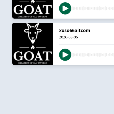
xoso66aitcom
2026-08-06