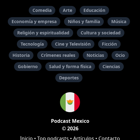
Comedia
Arte
Educación
Economía y empresa
Niños y familia
Música
Religión y espiritualidad
Cultura y sociedad
Tecnología
Cine y Televisión
Ficción
Historia
Crímenes reales
Noticias
Ocio
Gobierno
Salud y forma física
Ciencias
Deportes
Podcast Mexico
© 2026
Inicio
•
Top podcasts
•
Artículos
•
Contacto