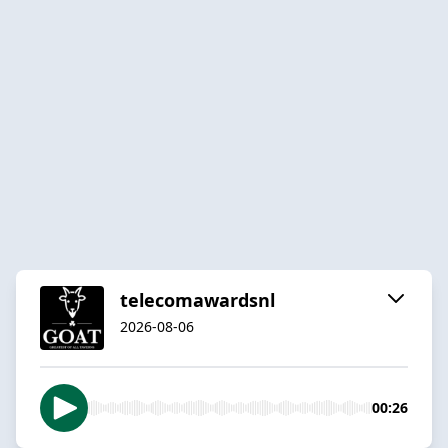
telecomawardsnl
2026-08-06
00:26