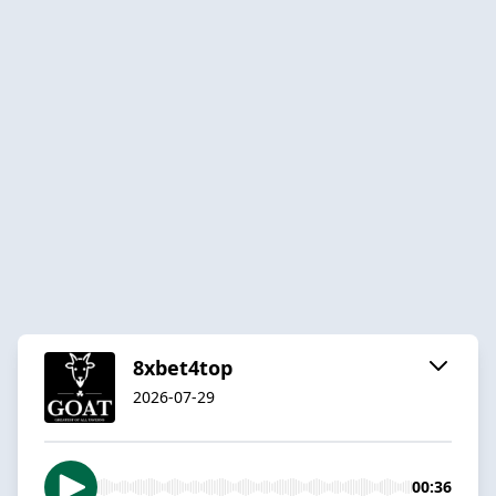
8xbet4top
2026-07-29
00:36