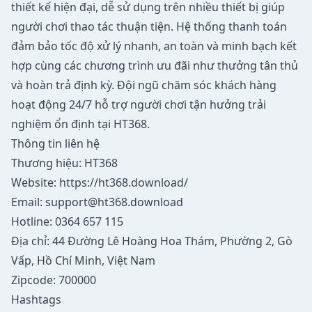
thiết kế hiện đại, dễ sử dụng trên nhiều thiết bị giúp
người chơi thao tác thuận tiện. Hệ thống thanh toán
đảm bảo tốc độ xử lý nhanh, an toàn và minh bạch kết
hợp cùng các chương trình ưu đãi như thưởng tân thủ
và hoàn trả định kỳ. Đội ngũ chăm sóc khách hàng
hoạt động 24/7 hỗ trợ người chơi tận hưởng trải
nghiệm ổn định tại HT368.
Thông tin liên hệ
Thương hiệu: HT368
Website:
https://ht368.download/
Email: support@ht368.download
Hotline: 0364 657 115
Địa chỉ: 44 Đường Lê Hoàng Hoa Thám, Phường 2, Gò
Vấp, Hồ Chí Minh, Việt Nam
Zipcode: 700000
Hashtags