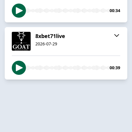
00:34
8xbet71live
2026-07-29
00:39