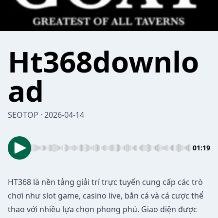
Ht368downlo
ad
SEOTOP · 2026-04-14
01:19
HT368
là nền tảng giải trí trực tuyến cung cấp các trò
chơi như slot game, casino live, bắn cá và cá cược thể
thao với nhiều lựa chọn phong phú. Giao diện được