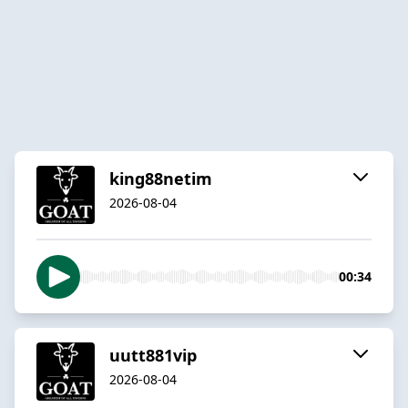
king88netim
2026-08-04
00:34
uutt881vip
2026-08-04