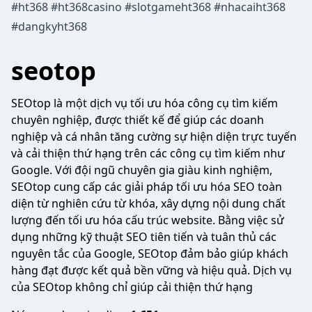
#ht368 #ht368casino #slotgameht368 #nhacaiht368
#dangkyht368
seotop
SEOtop là một dịch vụ tối ưu hóa công cụ tìm kiếm
chuyên nghiệp, được thiết kế để giúp các doanh
nghiệp và cá nhân tăng cường sự hiện diện trực tuyến
và cải thiện thứ hạng trên các công cụ tìm kiếm như
Google. Với đội ngũ chuyên gia giàu kinh nghiệm,
SEOtop cung cấp các giải pháp tối ưu hóa SEO toàn
diện từ nghiên cứu từ khóa, xây dựng nội dung chất
lượng đến tối ưu hóa cấu trúc website. Bằng việc sử
dụng những kỹ thuật SEO tiên tiến và tuân thủ các
nguyên tắc của Google, SEOtop đảm bảo giúp khách
hàng đạt được kết quả bền vững và hiệu quả. Dịch vụ
của SEOtop không chỉ giúp cải thiện thứ hạng