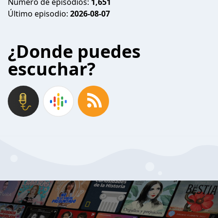
Número de episodios:
1,651
Último episodio:
2026-08-07
¿Donde puedes
escuchar?