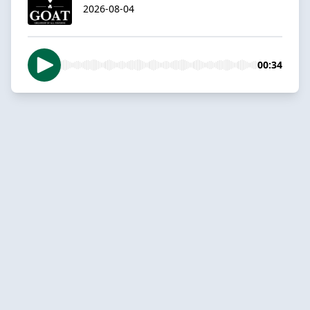
2026-08-04
00:34