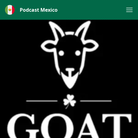
Podcast Mexico