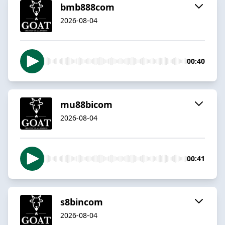
bmb888com
2026-08-04
00:40
mu88bicom
2026-08-04
00:41
s8bincom
2026-08-04