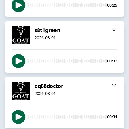
00:29
s8t1green
2026-08-01
00:33
qq88doctor
2026-08-01
00:31