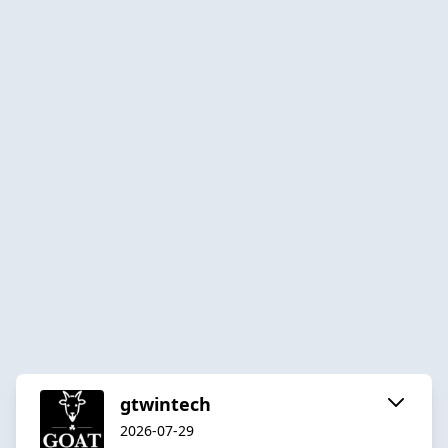
gtwintech
2026-07-29