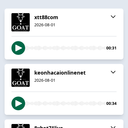
xtt88com
2026-08-01
00:31
keonhacaionlinenet
2026-08-01
00:34
8xbet71live