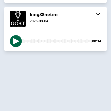
king88netim
2026-08-04
00:34