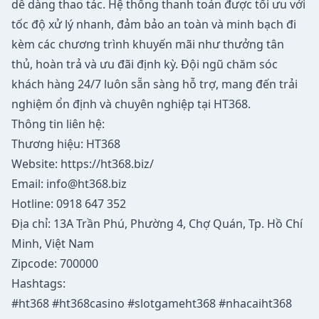
dễ dàng thao tác. Hệ thống thanh toán được tối ưu với
tốc độ xử lý nhanh, đảm bảo an toàn và minh bạch đi
kèm các chương trình khuyến mãi như thưởng tân
thủ, hoàn trả và ưu đãi định kỳ. Đội ngũ chăm sóc
khách hàng 24/7 luôn sẵn sàng hỗ trợ, mang đến trải
nghiệm ổn định và chuyên nghiệp tại HT368.
Thông tin liên hệ:
Thương hiệu: HT368
Website:
https://ht368.biz/
Email: info@ht368.biz
Hotline: 0918 647 352
Địa chỉ: 13A Trần Phú, Phường 4, Chợ Quán, Tp. Hồ Chí
Minh, Việt Nam
Zipcode: 700000
Hashtags:
#ht368 #ht368casino #slotgameht368 #nhacaiht368