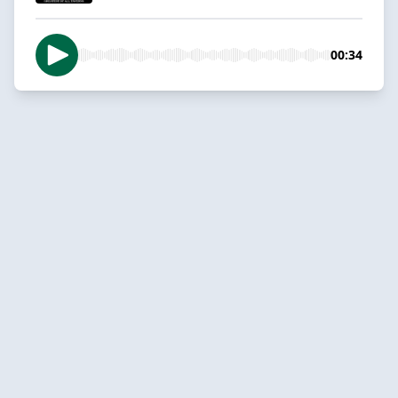
00:34