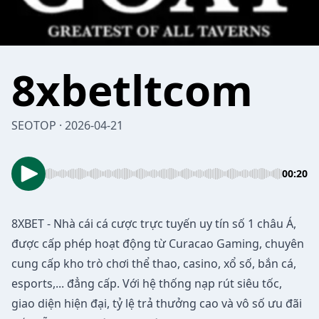
8xbetltcom
SEOTOP · 2026-04-21
00:20
8XBET
- Nhà cái cá cược trực tuyến uy tín số 1 châu Á,
được cấp phép hoạt động từ Curacao Gaming, chuyên
cung cấp kho trò chơi thể thao, casino, xổ số, bắn cá,
esports,... đẳng cấp. Với hệ thống nạp rút siêu tốc,
giao diện hiện đại, tỷ lệ trả thưởng cao và vô số ưu đãi