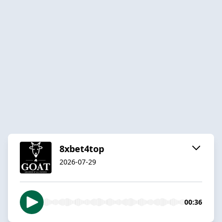
8xbet4top
2026-07-29
00:36