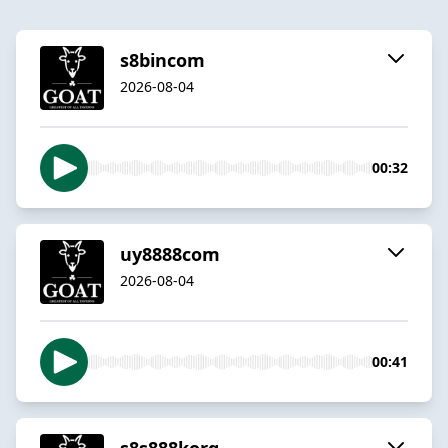
s8bincom
2026-08-04
00:32
uy8888com
2026-08-04
00:41
s8s888korg