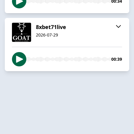
00:34
8xbet71live
2026-07-29
00:39