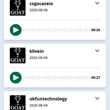
csgocaseio
2026-08-06
00:26
klivein
2026-08-06
00:27
okfuntechnology
2026-08-04