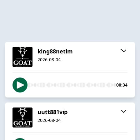
king88netim
2026-08-04
00:34
uutt881vip
2026-08-04