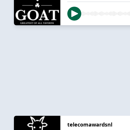
telecomawardsnl