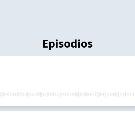
Episodios