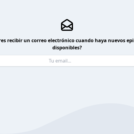
es recibir un correo electrónico cuando haya nuevos ep
disponibles?