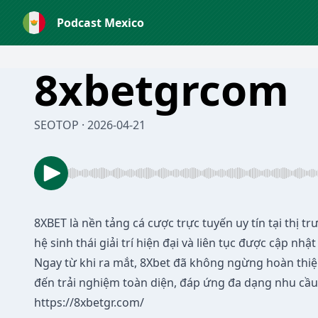
Podcast Mexico
8xbetgrcom
SEOTOP · 2026-04-21
8XBET
là nền tảng cá cược trực tuyến uy tín tại thị tr
hệ sinh thái giải trí hiện đại và liên tục được cập nh
Ngay từ khi ra mắt, 8Xbet đã không ngừng hoàn thi
đến trải nghiệm toàn diện, đáp ứng đa dạng nhu cầu
https://8xbetgr.com/