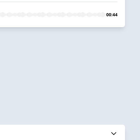
00:44