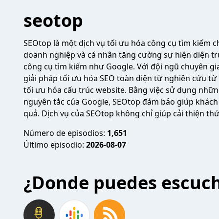
seotop
SEOtop là một dịch vụ tối ưu hóa công cụ tìm kiếm c
doanh nghiệp và cá nhân tăng cường sự hiện diện trự
công cụ tìm kiếm như Google. Với đội ngũ chuyên gi
giải pháp tối ưu hóa SEO toàn diện từ nghiên cứu t
tối ưu hóa cấu trúc website. Bằng việc sử dụng những
nguyên tắc của Google, SEOtop đảm bảo giúp khách 
quả. Dịch vụ của SEOtop không chỉ giúp cải thiện th
Número de episodios:
1,651
Último episodio:
2026-08-07
¿Donde puedes escuc