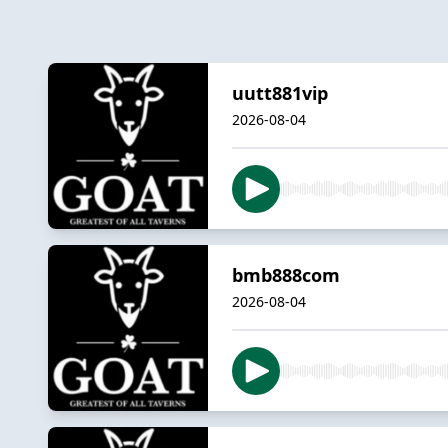
uutt881vip
2026-08-04
bmb888com
2026-08-04