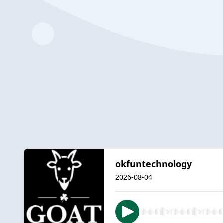
okfuntechnology
2026-08-04