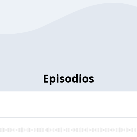
Episodios