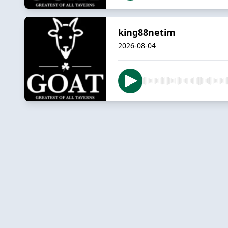
king88netim
2026-08-04