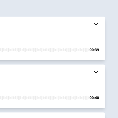
00:39
00:40