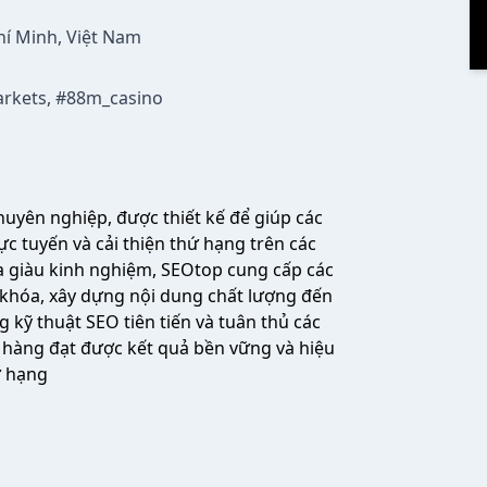
Chí Minh, Việt Nam
rkets, #88m_casino
huyên nghiệp, được thiết kế để giúp các
c tuyến và cải thiện thứ hạng trên các
a giàu kinh nghiệm, SEOtop cung cấp các
ừ khóa, xây dựng nội dung chất lượng đến
 kỹ thuật SEO tiên tiến và tuân thủ các
hàng đạt được kết quả bền vững và hiệu
ứ hạng