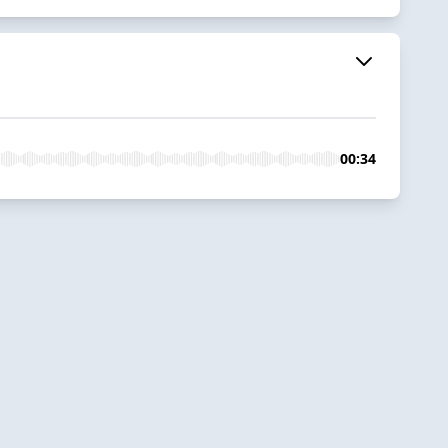
00:34