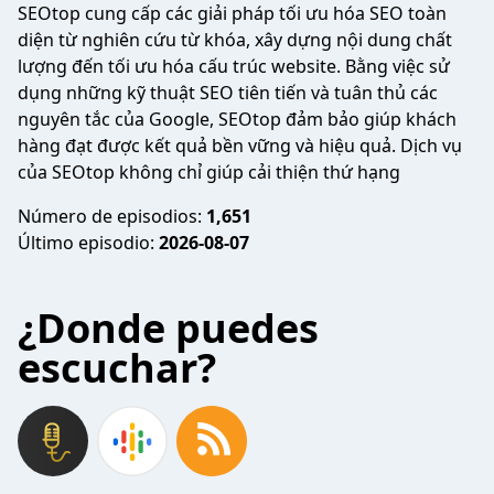
SEOtop cung cấp các giải pháp tối ưu hóa SEO toàn
diện từ nghiên cứu từ khóa, xây dựng nội dung chất
lượng đến tối ưu hóa cấu trúc website. Bằng việc sử
dụng những kỹ thuật SEO tiên tiến và tuân thủ các
nguyên tắc của Google, SEOtop đảm bảo giúp khách
hàng đạt được kết quả bền vững và hiệu quả. Dịch vụ
của SEOtop không chỉ giúp cải thiện thứ hạng
Número de episodios:
1,651
Último episodio:
2026-08-07
¿Donde puedes
escuchar?