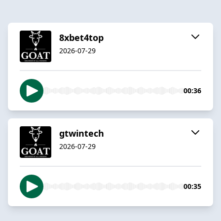
8xbet4top
2026-07-29
00:36
gtwintech
2026-07-29
00:35