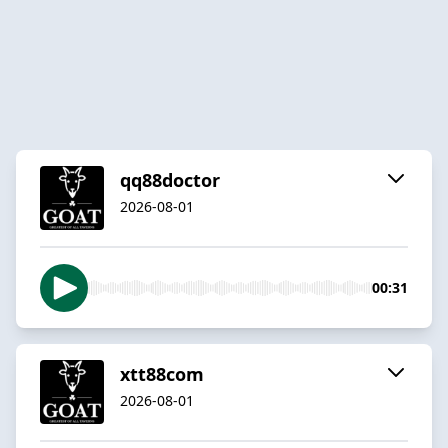
qq88doctor
2026-08-01
00:31
xtt88com
2026-08-01