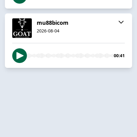
mu88bicom
2026-08-04
00:41