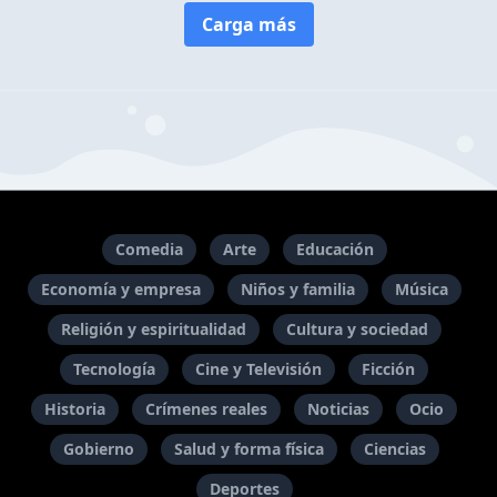
Carga más
Comedia
Arte
Educación
Economía y empresa
Niños y familia
Música
Religión y espiritualidad
Cultura y sociedad
Tecnología
Cine y Televisión
Ficción
Historia
Crímenes reales
Noticias
Ocio
Gobierno
Salud y forma física
Ciencias
Deportes