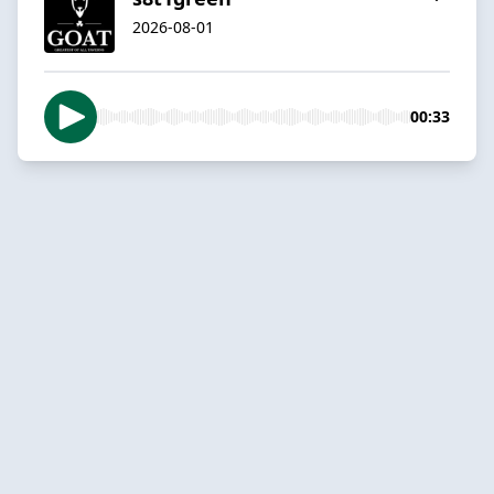
2026-08-01
00:33