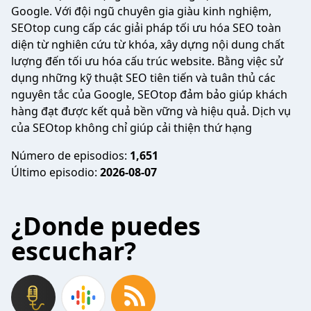
Google. Với đội ngũ chuyên gia giàu kinh nghiệm,
SEOtop cung cấp các giải pháp tối ưu hóa SEO toàn
diện từ nghiên cứu từ khóa, xây dựng nội dung chất
lượng đến tối ưu hóa cấu trúc website. Bằng việc sử
dụng những kỹ thuật SEO tiên tiến và tuân thủ các
nguyên tắc của Google, SEOtop đảm bảo giúp khách
hàng đạt được kết quả bền vững và hiệu quả. Dịch vụ
của SEOtop không chỉ giúp cải thiện thứ hạng
Número de episodios:
1,651
Último episodio:
2026-08-07
¿Donde puedes
escuchar?