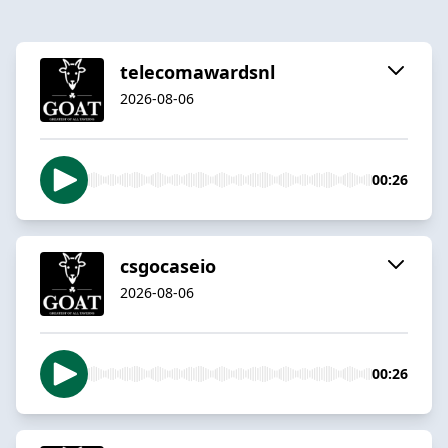
telecomawardsnl
2026-08-06
00:26
csgocaseio
2026-08-06
00:26