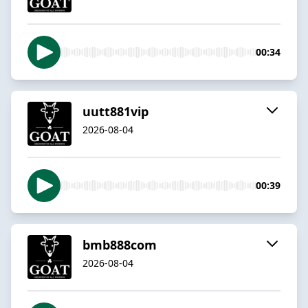
00:34
uutt881vip
2026-08-04
00:39
bmb888com
2026-08-04