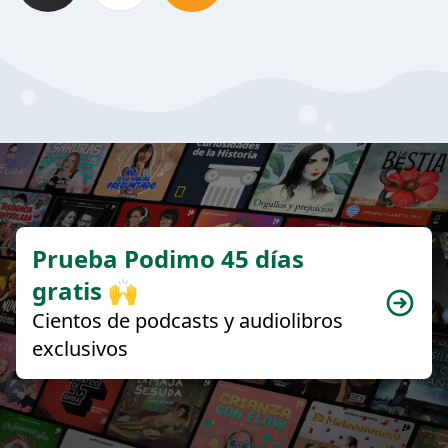
Prueba Podimo 45 días
gratis 🙌
Cientos de podcasts y audiolibros
exclusivos