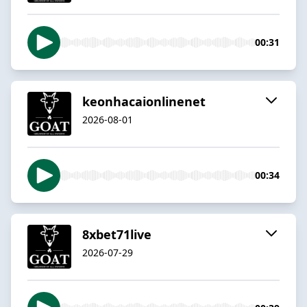
00:31
keonhacaionlinenet
2026-08-01
00:34
8xbet71live
2026-07-29