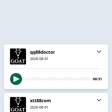
qq88doctor
2026-08-01
00:31
xtt88com
2026-08-01