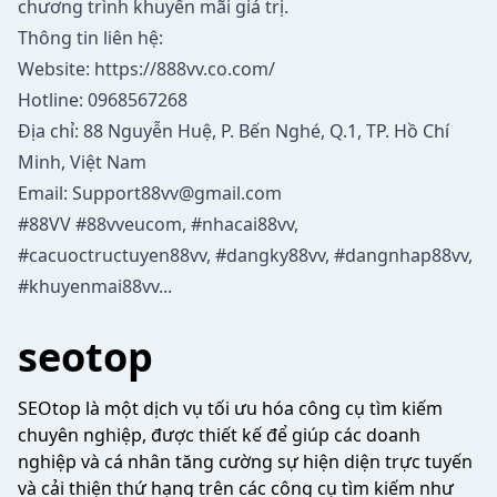
chương trình khuyến mãi giá trị.
Thông tin liên hệ:
Website:
https://888vv.co.com/
Hotline: 0968567268
Địa chỉ: 88 Nguyễn Huệ, P. Bến Nghé, Q.1, TP. Hồ Chí
Minh, Việt Nam
Email: Support88vv@gmail.com
#88VV #88vveucom, #nhacai88vv,
#cacuoctructuyen88vv, #dangky88vv, #dangnhap88vv,
#khuyenmai88vv...
seotop
SEOtop là một dịch vụ tối ưu hóa công cụ tìm kiếm
chuyên nghiệp, được thiết kế để giúp các doanh
nghiệp và cá nhân tăng cường sự hiện diện trực tuyến
và cải thiện thứ hạng trên các công cụ tìm kiếm như